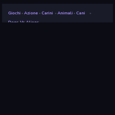
Giochi
Azione
Carini
Animali
Cani
»
»
»
»
»
Dogs Vs Aliens
Dogs vs Aliens
Sviluppatore
Square Dino
Valutazione
9,1
(
negli ultimi 6 mesi
)
Rilasciato
febbraio 2025
Ultimo aggiornamento
novembre 2025
Motore di gioco
Unity 2022
Piattaforme
Browser (desktop, mobile,
tablet), App Store
(Android)
Orientamento
Orizzontale / Verticale