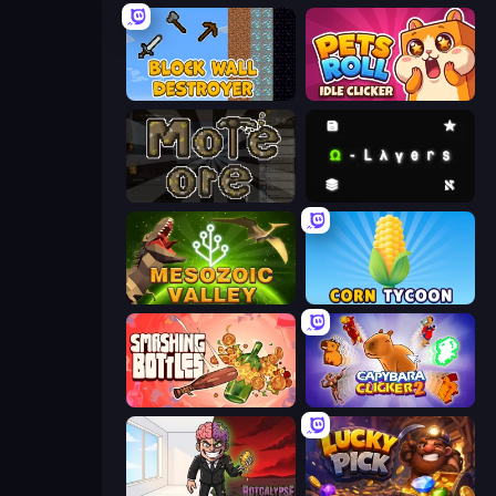
Block Wall Destroyer
Pets Roll: Idle Clicker
More Ore
Omega Layers
Cell to Singularity: Mesozoic Valley
Corn Tycoon
Smashing Bottles
Capybara Clicker 2