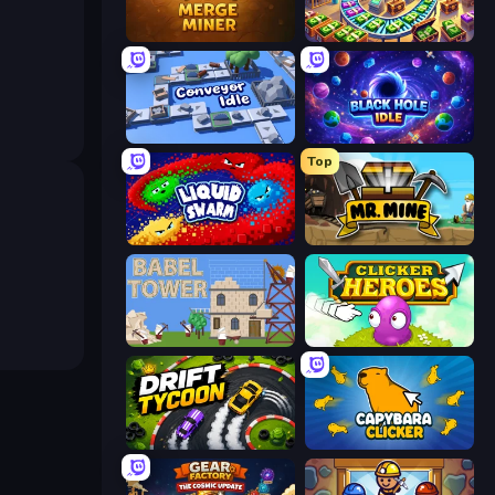
Merge Miner
Money Factory: Tycoon Idle Game
Conveyor Idle
Black Hole Idle
Top
Liquid Swarm
Mr. Mine
Babel Tower
Clicker Heroes
Drift Tycoon
Capybara Clicker