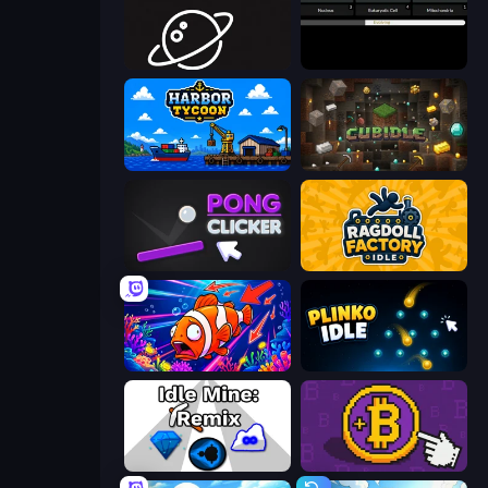
Space Company
Evolve
Harbor Tycoon
Cubidle
Pong Clicker
Ragdoll Factory Idle
Fish Catch Idle
Plinko Idle
Idle Mine: Remix
Money Maker