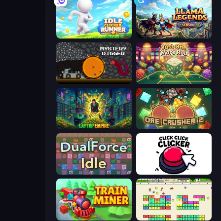
Idle Clicker Runner
Llama Legends
Mystery Digger
Just One More Roll
Laptop Empire
OreCrusher 2
DualForce Idle
Click Click Clicker
Train Miner
Idle Breakout