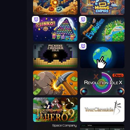
Gear Factory
Idle Mining Empire
PLINKO!
Planet Evolution: Idle Clicker
Pickaxe Crusher Idle
Planet Clicker 2
Mine Clicker
Revolution Idle X
Incremental Epic Hero 2
Your Chronicle