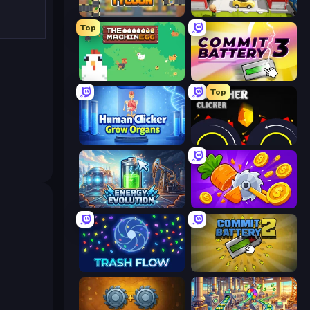
Leek Factory Tycoon
Idle Inventor
Top
The MachinEGG
Commit Battery 3
Top
Human Clicker: Grow Organs
Crusher Clicker
Energy Evolution
Farm Ring Idle
Trash Flow
Commit Battery 2