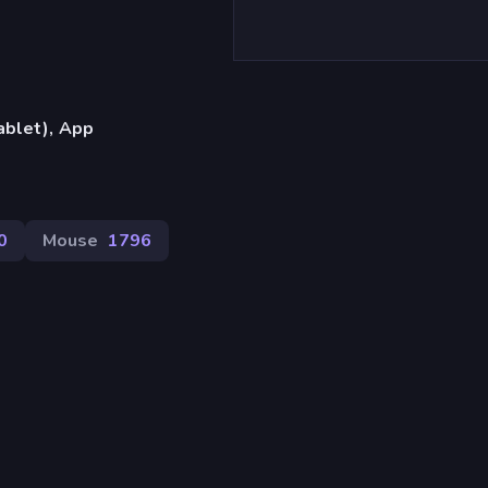
ablet), App
0
Mouse
1796