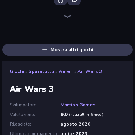
Bloxd.io
Ragdoll Archers
EvoWars.io
Veck.io
Piece of Cake: Merge and Bake
Racing Limits
Traffic Rider
Mahjongg Solitaire
Screw Out: Bolts and Nuts
Words of Wonders
Piles of Mahjong
Designville: Merge & Design
Miniblox
Space Waves
Stickman Clash
SkillWarz
Fortzone Battle Royale
Arrow Escape
Mostra altri giochi
Giochi
Sparatutto
Aerei
Air Wars 3
»
»
»
Air Wars 3
Sviluppatore
Martian Games
Valutazione
9,0
(
negli ultimi 6 mesi
)
Rilasciato
agosto 2020
Ultimo aggiornamento
aprile 2023