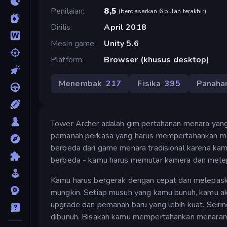
Penilaian
8,5
(
berdasarkan 6 bulan terakhir
)
Dirilis
April 2018
Mesin game
Unity 5.6
Platform
Browser (khusus desktop)
Menembak
217
Fisika
395
Panaha
Tower Archer adalah gim pertahanan menara yan
pemanah perkasa yang harus mempertahankan men
berbeda dari game menara tradisional karena ka
berbeda - kamu harus memutar kamera dan melep
Kamu harus bergerak dengan cepat dan melepask
mungkin. Setiap musuh yang kamu bunuh, kamu ak
upgrade dan pemanah baru yang lebih kuat. Seir
dibunuh. Bisakah kamu mempertahankan menara