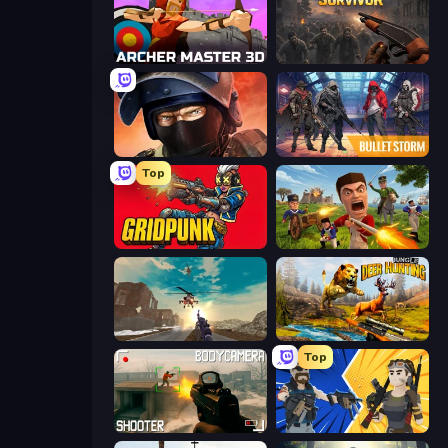
Archer Master 3D: Castle Defense
Path of Survivor
Bullet Force
Bulletstorm
Top
Gridpunk - 3v3 Battle Royale
Redcoats.io
Grandfather Road Chase: Shooter
Jungle Deer Hunting
Top
BodyCamera Shooter
BuildNow GG