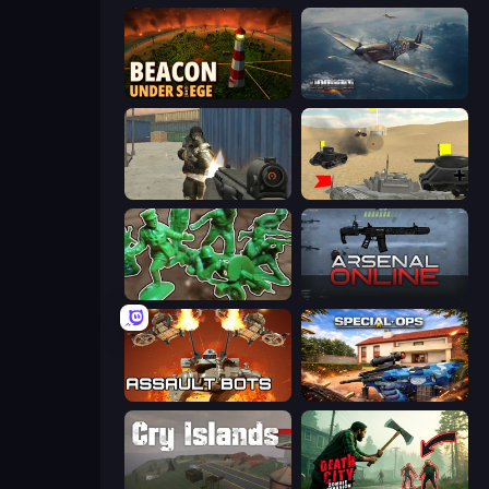
Beacon Under Siege
Dogfight
Masked Forces
Tanks Battlefield: Desert
Soldiers - Capture and Control!
Arsenal Online
Assault Bots
Special Ops: GO