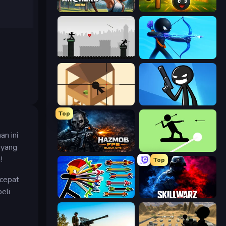
Archers Arena
Slingshot Fortress
Javelin Fighting
Archers Random
Elite Sniper
Stickman Bullet Warriors
Top
n ini
 yang
Hazmob FPS: Online Shooter
The Spear Stickman
!
Top
ecepat
eli
Archer Ragdoll Masters
SkillWarz