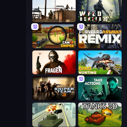
Lethal Sniper 3D: Army Soldier
Wild Hunter 3D
Camo Sniper
Forward Assault Remix
Fragen
Dino Hunting Jurassic World
Sniper Team 3
Take Actions
Secret Agent James
Tanks 3D