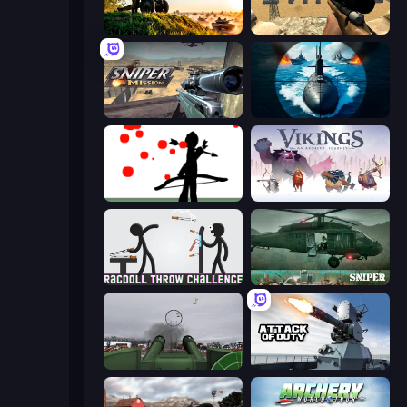
Artillery Vs Tanks
Ghost Sniper
Sniper Mission
Ships Battlefield 3D
Bowman
Vikings: An Archer's Journey
Ragdoll Throw Challenge
SNIPER
Flakmeister
Attack of Duty