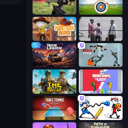
Dead Zed
Archery World Tour
Western Sniper
Sniper Assassin - Government Agent
Iron Legion
Mad Stick
The Battleground
Who Dies Last?
Table Tennis World Tour
Doodle Smash