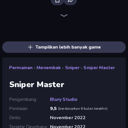
Bloxd.io
Ragdoll Archers
EvoWars.io
Veck.io
Piece of Cake: Merge and Bake
Racing Limits
Traffic Rider
Mahjongg Solitaire
Screw Out: Bolts and Nuts
Words of Wonders
Piles of Mahjong
Designville: Merge & Design
Miniblox
Space Waves
Stickman Clash
SkillWarz
Fortzone Battle Royale
Arrow Escape
Tampilkan lebih banyak game
Permainan
Menembak
Sniper
Sniper Master
»
»
»
Sniper Master
Pengembang
Blury Studio
Penilaian
9,5
(
berdasarkan 6 bulan terakhir
)
Dirilis
November 2022
Terakhir Diperbarui
November 2022