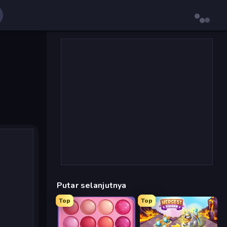
Putar selanjutnya
Top
Top