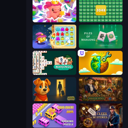
Match Arena
2048 Merge Blocks
Candy Riddles
Piles of Mahjong
Mahjongg Solitaire
Land Explorers: Merge & Build
Ranch Adventures
Hidden Object: Street Of Secrets
Car OUT! Jam Parking Puzzle
Hidden Object: Clues and Mysteries