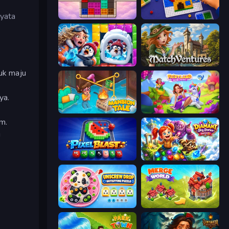
nyata
Color Cube Puzzle
Screw Sorting
Captain Blast
MatchVentures
tuk maju
ya.
Mansion Tale: Merge Secrets
Fairyland Merge & Magic
m.
i
Pixel Blast
Diamant: Sky Stories Match 3
Unscrew Drop: Satisfying Puzzle
Merge World