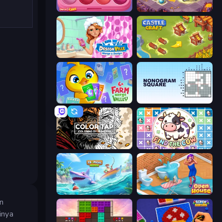
Piece of Cake: Merge and Bake
Mergest Kingdom
Designville: Merge & Design
Castle Craft
Farm Merge Valley
Nonogram Square
Color Tap: Coloring by Numbers
Find The Cow
Tropical Merge
Open House
n
inya