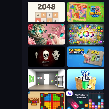
2048
Snake Out: Maze Escape
Favorite Puzzles
Forgotten Treasure 2
Room Escape: Strange Case
Parking Jam
Paint Room Escape
Tap 3D Wood Block Away