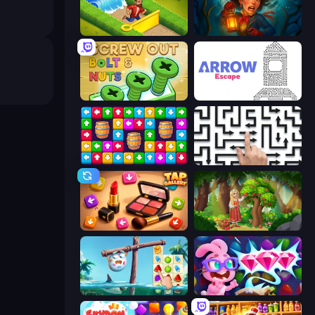
Park Town
Lamplighter: Merge & Magic
Screw Out: Bolts and Nuts
Arrow Escape
Tap Away Story
Arrow Escape: Puzzle
Tap Gallery
Northern Merge
Sugar Heroes
Skydom: Reforged