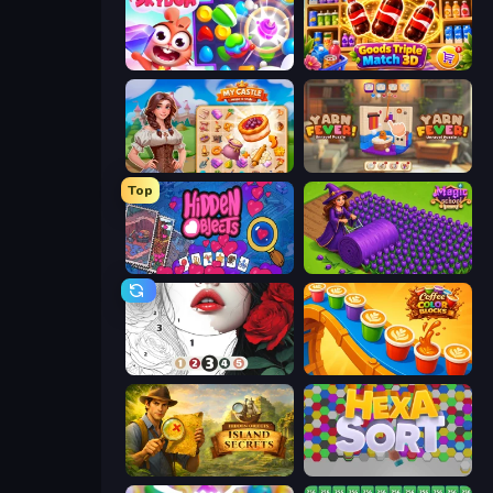
Skydom
Goods Triple Match 3D
My Castle: Merge & Story
Yarn Fever! Unravel Puzzle
Top
Hidden Objects
Magic School
Numicolor
Coffee Color Blocks
Hidden Objects: Island Secrets
Hexa Sort