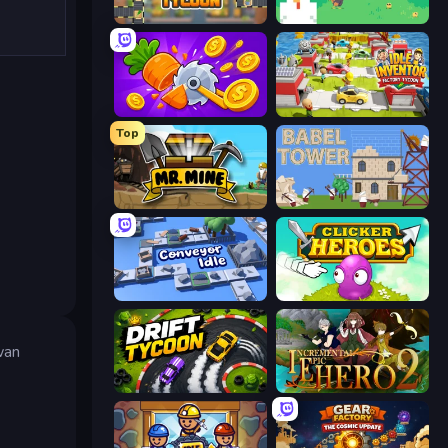
Leek Factory Tycoon
The MachinEGG
Farm Ring Idle
Idle Inventor
Top
Mr. Mine
Babel Tower
Conveyor Idle
Clicker Heroes
wan
Drift Tycoon
Incremental Epic Hero 2