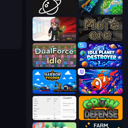
Space Company
Planet Evolution: Idle Clicker
Rotcalypse: Idle Incremental
More Ore
DualForce Idle
Idle Planet Destroyer
Harbor Tycoon
Fish Catch Idle
Idle Ants
Grow Defense