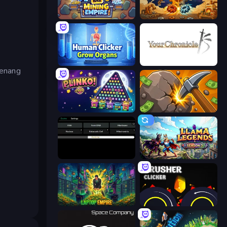
Idle Mining Empire
Gear Factory
Human Clicker: Grow Organs
Your Chronicle
senang
PLINKO!
Mine Clicker
Evolve
Llama Legends
Laptop Empire
Crusher Clicker