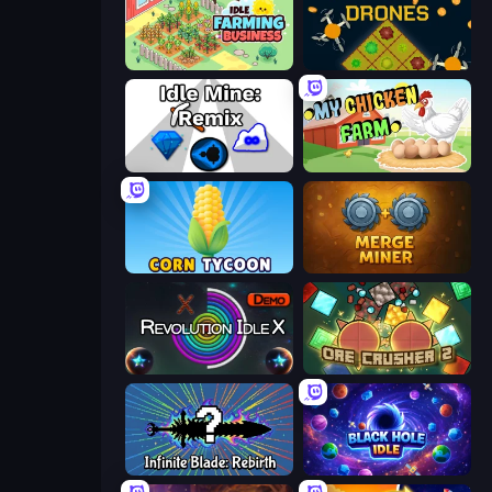
Idle Farming Business
Farm Drones
Idle Mine: Remix
My Chicken Farm
Corn Tycoon
Merge Miner
Revolution Idle X
OreCrusher 2
Infinite Blade: Rebirth
Black Hole Idle