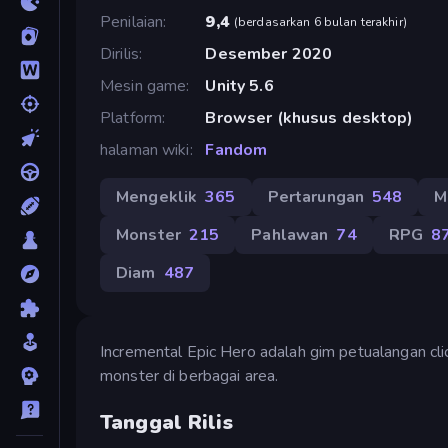
Penilaian
9,4
(
berdasarkan 6 bulan terakhir
)
Dirilis
Desember 2020
Mesin game
Unity 5.6
Platform
Browser (khusus desktop)
halaman wiki
Fandom
Mengeklik
365
Pertarungan
548
M
Monster
215
Pahlawan
74
RPG
8
Diam
487
Incremental Epic Hero adalah gim petualangan c
monster di berbagai area.
Tanggal Rilis