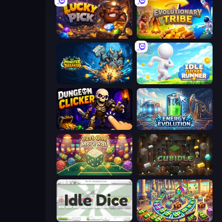
Lucky Pick
Evolutionary Tribe
Monster Breaker Idle
Idle Clicker Runner
Dungeon Clicker
Energy Evolution
Just One More Roll
Cubidle
Idle Dice
Money Factory: Tycoon Idle Game