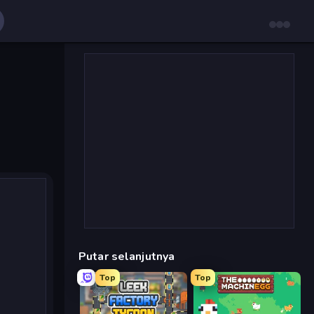
Putar selanjutnya
Top
Top