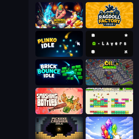
Mining Simulator
Ragdoll Factory Idle
Plinko Idle
Omega Layers
Brick Bounce Idle
Oil Mining 3D: Petrol Factory
Smashing Bottles
Idle Breakout