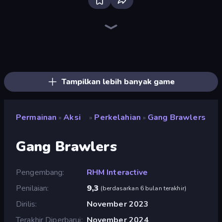
Bloxd.io
Ragdoll Archers
EvoWars.io
Veck.io
Piece of Cake: Merge and Bake
Racing Limits
Traffic Rider
Mahjongg Solitaire
Screw Out: Bolts and Nuts
Words of Wonders
Piles of Mahjong
Stickman Clash
Miniblox
Designville: Merge & Design
Space Waves
SkillWarz
Fortzone Battle Royale
Arrow Escape
Tampilkan lebih banyak game
Permainan
Aksi
Perkelahian
Gang Brawlers
»
»
»
Gang Brawlers
Pengembang
RHM Interactive
Penilaian
9,3
(
berdasarkan 6 bulan terakhir
)
Dirilis
November 2023
Terakhir Diperbarui
November 2024