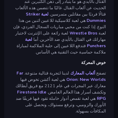
القتال بالأيدي هو ما يتبادر إلى ذهن الكثيرين عند
الحديث عن ألعاب القتال. غالبًا ما تتضمن هذه الألعاب
قتالًا فرديًا بين مقاتلين متمرسين.
لعبة Striker
Dummies
هي لعبة كلاسيكية للاعبين اثنين من هذا
النوع. إذا كنت من محبي مباريات السجال الفردي، فإن
لعبة
Wrestle Bros
لعبة رائعة على الإنترنت لاختبار
مهاراتك في القتال بالأيدي ضد الآخرين. أما
لعبة
Punchers
فتدفع اللاعبين إلى حلبة الملاكمة لمباراة
ملاكمة حماسية حيث التقنية هي الأساس.
خوض المعركة
تصفح
ألعاب المعارك
لدينا لتجربة قتالية متنوعة.
Far
Orion: New Worlds
هي لعبة أكشن تخوض فيها
معارك عبر المجرات في عام 2121 مع فريق أبطالك
وتكشف أسرار هذا العالم الغامض.
Firestone Idle
RPG
هي لعبة تقمص أدوار خاملة تقود فيها فريقًا ضد
الأورك والزومبي، وترفع مستواك، وتحصل على
المكافآت بسهولة.