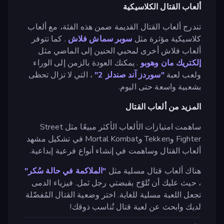
ألعاب القتال الكلاسيكية
تندرج ألعاب القتال القديمة ضمن هذه الفئة، مع ألعاب
كلاسيكية مؤثرة مثل
سوبر سماش فلاش
. كما تتوفر
ألعاب فلاش أخرى لمحبي الحنين إلى الماضي مثل
إلكتريك مان
وهوبو
. يمكنك العودة بالزمن إلى الوراء
ولعب لعبة
"سوردز آند صندلز 2"
، التي لا تزال تحظى
بشعبية واسعة حتى اليوم.
المزيد من ألعاب القتال
ساهمت امتيازات الألعاب الأكثر مبيعًا مثل Street
Fighter وTekken وMortal Kombat في تشكيل مشهد
ألعاب القتال وساهمت في إنشاء أنواع فرعية إبداعية.
هناك ألعاب قتال مسلية مثل
"الملاكمة في حالة سُكر"
، حيث عليك أن تُلوّح بقبضتي رجل ثمل. فيزياء الدمى
تجعل اللعبة مسلية للغاية. اختر وضعية القتال المُفضّلة
لديك وابحث عن لعبة قتال تُناسب ذوقك!