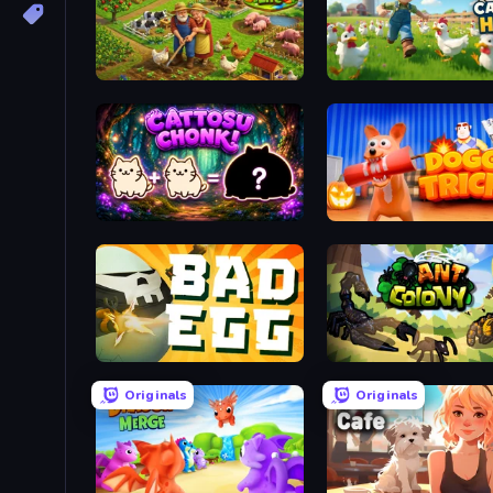
Farm Life
Catch the Hen
Cattosu Chonk! Cat Merge Game
Doggy Tricks
Bad Egg
Ant Colony: New War
Originals
Originals