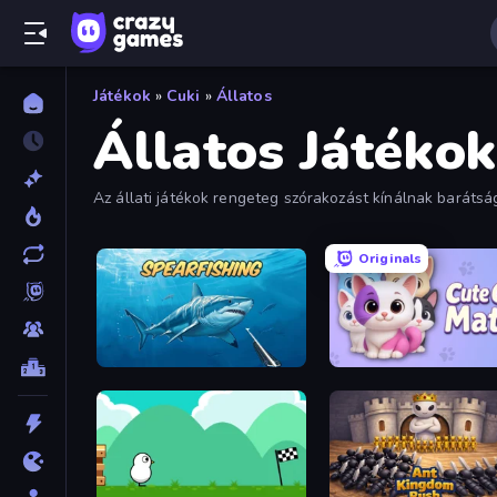
Játékok
»
Cuki
»
Állatos
Állatos Játékok
Az állati játékok rengeteg szórakozást kínálnak baráts
sok más játékot.
Originals
Spearfishing
Cute Cats Match