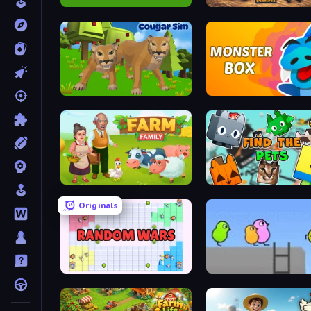
Duck Life 4
Ant Kingdom Rush
Cougar Simulator: Big Cats
Monster Box
Farm Family
Find The Pets
Originals
Random Wars
Duck Life 2