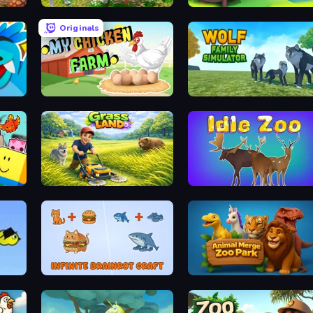
Dog Simulator 3D
Beaver Builder
Originals
My Chicken Farm
Wolf Family Simulator
Grass Land
Idle Zoo
Infinite Brainrot: Craft Merge
Animal Merge Zoo Park