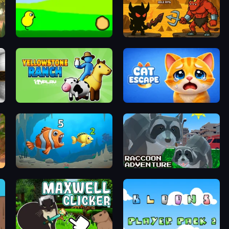
Duck Life
Knight Hero Adventure Idle RPG
Yellowstone Ranch
Cat Escape
Hungry Ocean: Eat, Feed and Grow Fish
Raccoon Adventure: City Simulator 3D