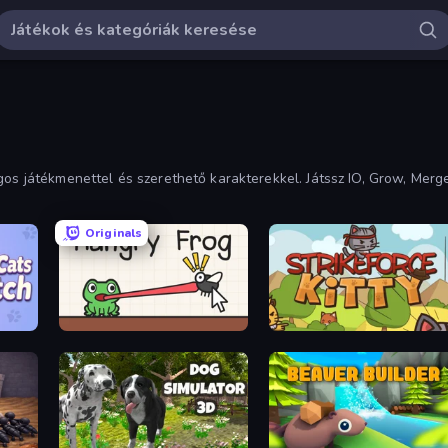
ágos játékmenettel és szerethető karakterekkel. Játssz IO, Grow, Mer
Originals
Hungry Frog
StrikeForce Kitty