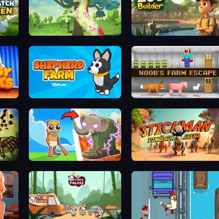
Unicorn Family Simulator Magic World
Zoo Builder
Shepherd Farm
Noob's Farm Escape
Brainrot Evolution
Stickman: Dinosaur Arena