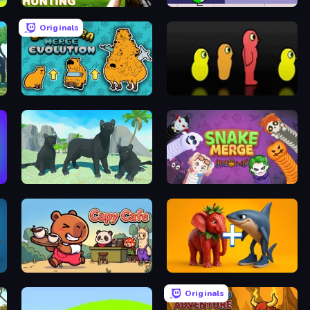
Dino Hunting Jurassic World
Duck Life: Space
Originals
Capybara Merge Evolution
Duck Life 3
Panther Family Simulator 3D
Snake Merge: Idle & io Zone
Capy Cafe
Brainrot Evolution: 2048 Merge Fight
Originals