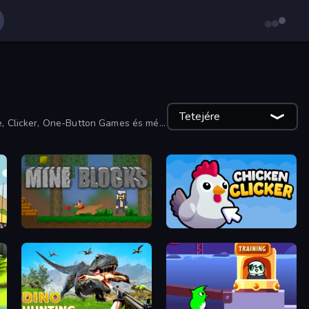
Tetejére
ge, Clicker, One-Button Games és még
Mine Blocks
Chicken Clicker