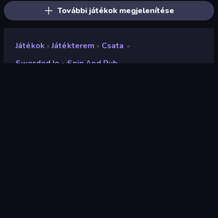
További játékok megjelenítése
Játékok
Játékterem
Csata
»
»
»
Sworded Io - Spin And Rub
Sworded io - Spin and Rub
Fejlesztő
Mirra Games
Értékelés
9,3
(
az elmúlt 6 hónap alapján
)
Megjelent
2025. május
Utolsó frissítés
2025. május
Játékmotor
Unity 2022
Platformok
Böngésző (asztali számítógép,
mobil, tablet), CrazyGames