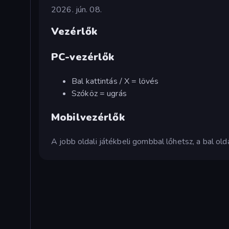
2026. jún. 08.
Vezérlők
PC-vezérlők
Bal kattintás / X = lövés
Szóköz = ugrás
Mobilvezérlők
A jobb oldali játékbeli gombbal lőhetsz, a bal old