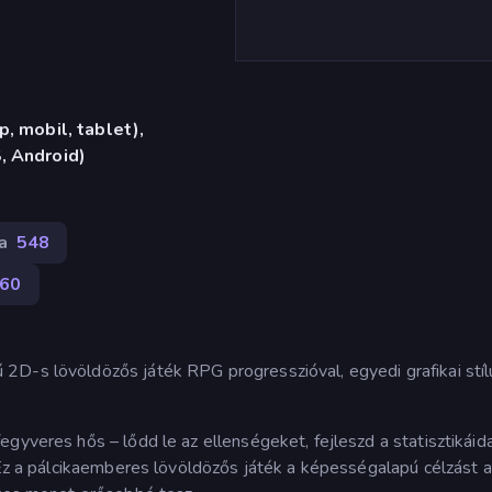
, mobil, tablet),
, Android)
a
548
60
2D-s lövöldözős játék RPG progresszióval, egyedi grafikai stíl
gyveres hős – lődd le az ellenségeket, fejleszd a statisztikáida
. Ez a pálcikaemberes lövöldözős játék a képességalapú célzást a