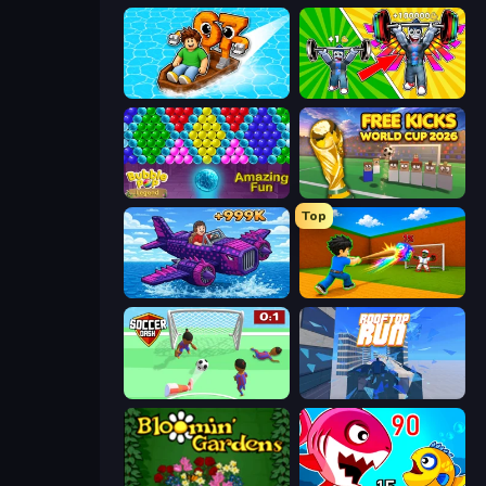
Float for Brainrots
Obby: Gym Simulator, Escape
Bubble Pop Legend
Free Kicks World Cup 2026
Top
Obby Plane Power Challenge: Fly
Baseball For Brainrot
Soccer Dash
Rooftop Run