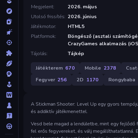
Megjelent
2026. május
Utolsó frissítés
2026. június
Játékmotor
HTML5
Platformok
Böngésző (asztali számítógép
CrazyGames alkalmazás (iOS
Tájolás
Tájkép
Játékterem
670
Mobile
2378
Csat
Fegyver
256
2D
1170
Rongybaba
A Stickman Shooter: Level Up egy gyors tempójú 
és addiktív játékmenettel.
Vesd bele magad a lendületbe, mint egy fejlődő fe
fel erős fegyvereket, és válj megállíthatatlanná