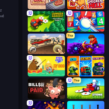
Cat Snack Bar
Chicken Hell
z
űvé
Lumber Harvest: Tree Cutting Game
Entropy
Top
Earn to Die: Zombie Ride
Obby: Dig Down
Fish Orbit
Pumpkin Defense: Merge Cannon
Top
Bills Must Be Paid
Stone Grass: Mowing Simulator