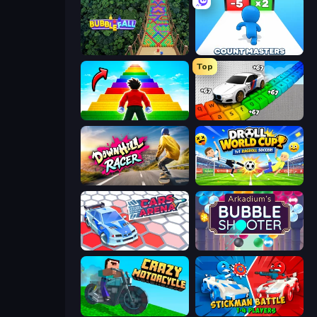
Bubble Fall
Count Masters: Stickman Games
Top
Obby Highest Jump Ever
Obby: Supercar Race on Keyboard
Downhill Racer
Droll World Cup
Cars Arena
Arkadium's Bubble Shooter
Crazy Motorcycle
Stickman battle 1-4 Players