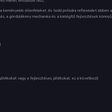
gyes menet erősebbé tesz.
le a keményebb ellenfeleket, és tedd próbára reflexeidet ebben a
tás, a gördülékeny mechanika és a kielégítő fejlesztések könny
l
játékokat vagy a fejlesztéses játékokat, ez a következő