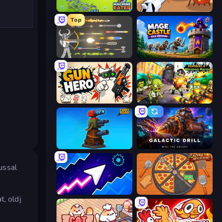
Machine Eater
Idle Gun Survivor
Top
Ragdoll Archers
Mage Castle Idle Defense
Gun Hero: Cat Survival
Zombies 4 Weapon Merge
Furry Road
Galactic Drill
ussal
Space Waves
Ring Restaurant
t, oldj