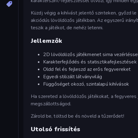
karakterszint-fejlesztéssel ötvözi, így minden e
Küzdj végig a kihívást jelentő szinteken, győzd 
akciódús lövöldözős játékban. Az egyszerű irányí
teszik a játékot, de nehéz letenni.
Jellemzők
2D lövöldözős játékmenet sima vezérlésse
Karakterfejlődés és statisztikafejlesztések
Oldd fel és fejleszd az erős fegyvereket
Egyedi stilizált látványvilág
Függőséget okozó, szintalapú kihívások
Ha szereted a lövöldözős játékokat, a fegyveres 
megszállottságod.
Zárold be, töltsd be és növeld a tűzerődet!
Utolsó frissítés