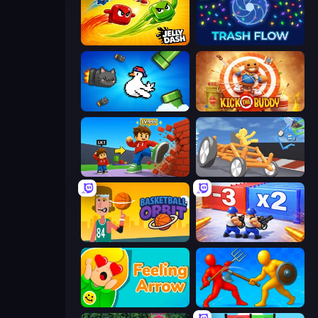
Jelly Dash
Trash Flow
Honk
Kick the Buddy
Obby: +1 Click Wall Breaker
Draw Crash Race
Basketball Orbit
Battle Brigade
Feeling Arrow
Epic Sword Battle! Fight in Arena