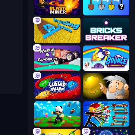
Blast Miner
Merge Tools - Merge and Dig
Harvesting Season
Bricks Breaker
Merge & Construct
Bouncemasters
Liquid Swarm
Gold Miner
Robby: Many Games
Archer Ragdoll Masters