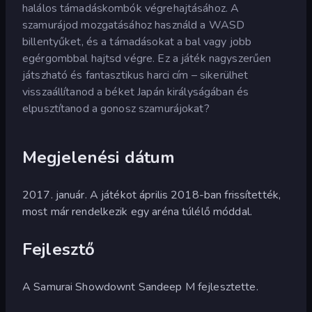
halálos támadáskombók végrehajtásához. A
szamurájod mozgatásához használd a WASD
billentyűket, és a támadásokat a bal vagy jobb
egérgombbal hajtsd végre. Ez a játék nagyszerűen
játszható és fantasztikus harci cím – sikerülhet
visszaállítanod a béket Japán királyságában és
elpusztítanod a gonosz szamurájokat?
Megjelenési dátum
2017. január. A játékot április 2018-ban frissítették,
most már rendelkezik egy aréna túlélő móddal.
Fejlesztő
A Samurai Showdownt Sandeep M fejlesztette.