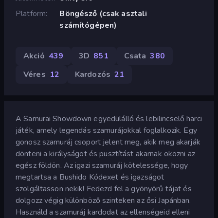
Platform
Böngésző (csak asztali
számítógépen)
Akció
439
3D
851
Csata
380
Véres
12
Kardozós
21
A Samurai Showdown egyedülálló és lebilincselő harci
játék, amely legendás szamurájokkal foglalkozik. Egy
gonosz szamuráj csoport jelent meg, akik meg akarják
dönteni a királyságot és pusztítást akarnak okozni az
egész földön. Az igazi szamuráj kötelessége, hogy
megtartsa a Bushido Kódexet és igazságot
szolgáltasson nekik! Fedezd fel a gyönyörű tájat és
dolgozz végig különböző szinteken az ősi Japánban.
Használd a szamuráj kardodat az ellenségeid elleni