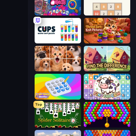
Hidden Objects
2048
Cups - Water Sort Puzzle
Thread Sort: Knit Pictures
Jigpic Solitaire
Find The Difference
Logic Chain Master
Find The Cow
Top
Spider Solitaire
Bubble Story