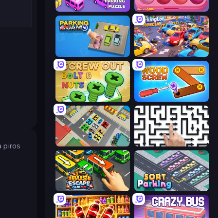
Car OUT! Jam Parking Puzzle
Piece of Cake: Merge and Bake
Parking Jam
ParkingLot Rescue
Screw Out: Bolts and Nuts
Wood Screw: Bolts Puzzle
Park Master: Car Parking Jam
Arrow Escape: Puzzle
a piros
Bus Escape: Clear Jam
Sort Parking