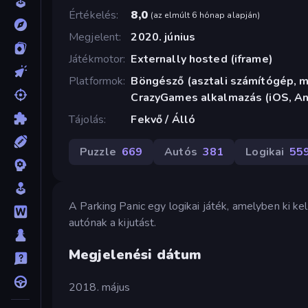
Értékelés
8,0
(
az elmúlt 6 hónap alapján
)
Megjelent
2020. június
Játékmotor
Externally hosted (iframe)
Platformok
Böngésző (asztali számítógép, mo
CrazyGames alkalmazás (iOS, An
Tájolás
Fekvő / Álló
Puzzle
669
Autós
381
Logikai
55
A Parking Panic egy logikai játék, amelyben ki kell
autónak a kijutást.
Megjelenési dátum
2018. május