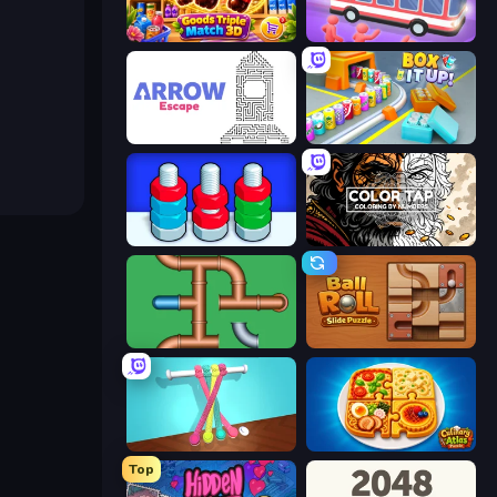
Goods Triple Match 3D
Crazy Bus
Arrow Escape
Box It Up
Nuts Puzzle: Sort By Color
Color Tap: Coloring by Numbers
Plumber Pipe Out
Ball Roll
Tangle Master
Culinary Atlas
Top