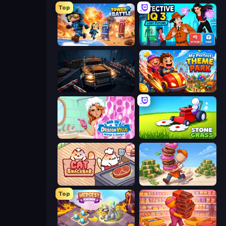
Top
Tower Battle
Detective IQ 3
Cars vs Zombies
My Perfect Theme Park
Designville: Merge & Design
Stone Grass: Mowing Simulator
Cat Snack Bar
Donut Place
Top