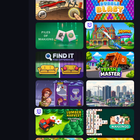
Earn to Die: Zombie Ride
Bubble Blast
Piles of Mahjong
Home Makeover Cleaning Game
Find It - Find The Differences
Trash Master
Home Pin 2
SuperCity 3D
Lumber Harvest: Tree Cutting Game
Mahjongg Solitaire