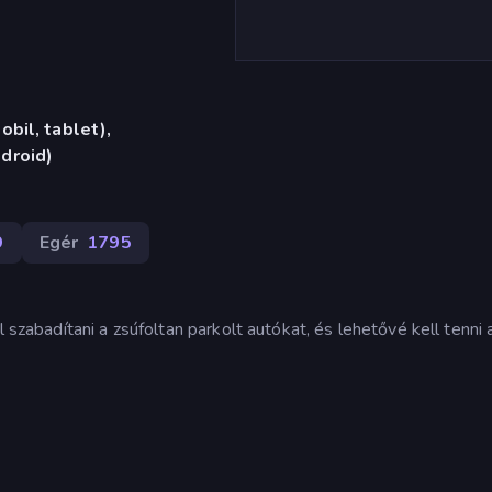
bil, tablet),
droid)
9
Egér
1795
 szabadítani a zsúfoltan parkolt autókat, és lehetővé kell tenni 