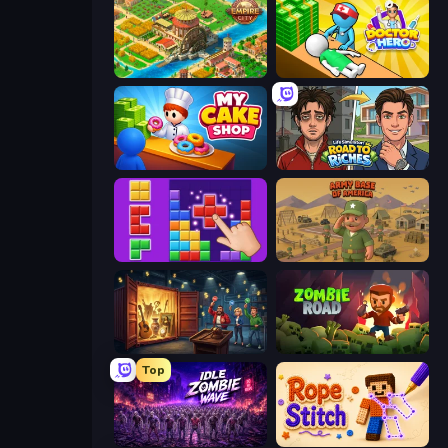
Empire City
Doctor Hero
My Cake Shop
Life Simulator: Road to Riches
BlockBuster Puzzle
Army Base Of America
Container Auction
Zombie Road
Top
Idle Zombie Wave: Survivors
Rope Stitch Puzzle