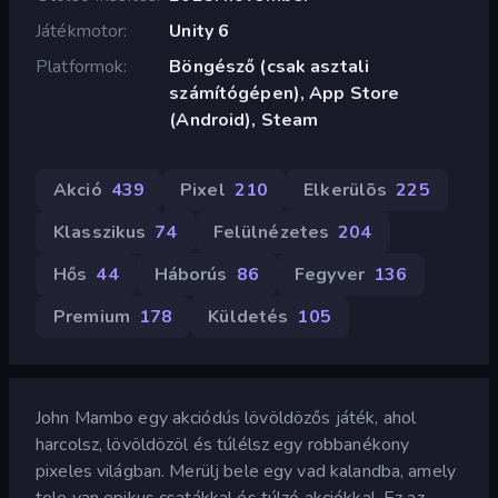
Játékmotor
Unity 6
Platformok
Böngésző (csak asztali
számítógépen), App Store
(Android), Steam
Akció
439
Pixel
210
Elkerülõs
225
Klasszikus
74
Felülnézetes
204
Hős
44
Háborús
86
Fegyver
136
Premium
178
Küldetés
105
John Mambo egy akciódús lövöldözős játék, ahol
harcolsz, lövöldözöl és túlélsz egy robbanékony
pixeles világban. Merülj bele egy vad kalandba, amely
tele van epikus csatákkal és túlzó akciókkal. Ez az