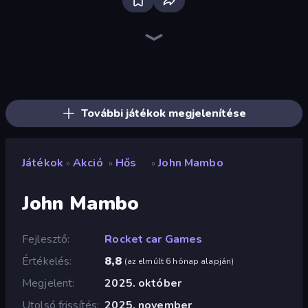
Bloxd.io
Ragdoll Archers
EvoWars.io
Piece of Cake: Merge and Bake
Veck.io
Racing Limits
Traffic Rider
Mahjongg Solitaire
Screw Out: Bolts and Nuts
Words of Wonders
Piles of Mahjong
Designville: Merge & Design
Miniblox
Space Waves
Stickman Clash
SkillWarz
Fortzone Battle Royale
Arrow Escape
További játékok megjelenítése
Játékok
Akció
Hős
John Mambo
»
»
»
John Mambo
Fejlesztő
Rocket car Games
Értékelés
8,8
(
az elmúlt 6 hónap alapján
)
Megjelent
2025. október
Utolsó frissítés
2025. november