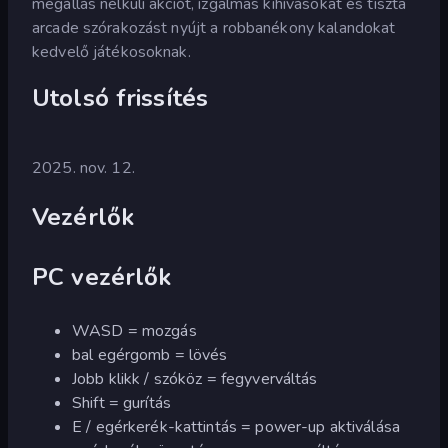
megállás nélküli akciót, izgalmas kihívásokat és tiszta
arcade szórakozást nyújt a robbanékony kalandokat
kedvelő játékosoknak.
Utolsó frissítés
2025. nov. 12.
Vezérlők
PC vezérlők
WASD = mozgás
bal egérgomb = lövés
Jobb klikk / szóköz = fegyverváltás
Shift = gurítás
E / egérkerék-kattintás = power-up aktiválása