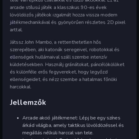
arcade stílusú játék a klasszikus 90-es évek
lövöldözős játékok izgalmát hozza vissza modern
játékmechanikával és gyönyörűen részletes 2D pixel
arttal.
Játssz John Mambo, a rettenthetetlen hős
szerepében, aki katonák seregeivel, robotokkal és
ellenségek hullámaival száll szembe intenzív
küldetésekben. Használj gránátokat, páncélökölöket
és különféle erős fegyvereket, hogy legyőzd
ellenségeidet, és nézz szembe a hatalmas főnöki
harcokkal.
Jellemzők
Arcade akció játékmenet: Lépj be egy színes
árkád világba, amely taktikus lövöldözéssel és
megállás nélküli harccal van tele.