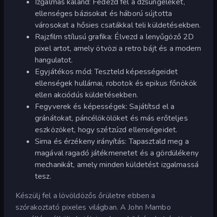
Izgalmas kaland: Fedezd fel a dzsungeleket,
ellenséges bázisokat és háború sújtotta
városokat a hősies csatákkal teli küldetésekben.
Rajzfilm stílusú grafika: Élvezd a lenyűgöző 2D
pixel artot, amely ötvözi a retro bájt és a modern
hangulatot.
Egyjátékos mód: Teszteld képességeidet
ellenségek hullámai, robotok és epikus főnökök
ellen akciódús küldetésekben.
Fegyverek és képességek: Sajátítsd el a
gránátokat, páncélökölöket és más erőteljes
eszközöket, hogy szétzúzd ellenségeidet.
Sima és érzékeny irányítás: Tapasztald meg a
magával ragadó játékmenetet és a gördülékeny
mechanikát, amely minden küldetést izgalmassá
tesz.
Készülj fel a lövöldözős őrületre ebben a
szórakoztató pixeles világban. A John Mambo