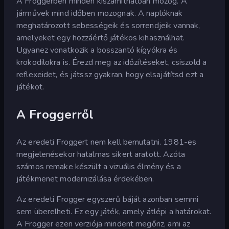
A Froggerben minden kiszámíthatóan mozog. A
járművek mind időben mozognak. A naplóknak
meghatározott sebességeik és sorrendjeik vannak,
amelyeket egy hozzáértő játékos kihasználhat.
Ugyanez vonatkozik a bosszantó kígyókra és
krokodilokra is. Érezd meg az időzítéseket, csiszold a
reflexeidet, és játssz gyakran, hogy elsajátítsd ezt a
játékot.
A Froggerről
Az eredeti Froggert nem kell bemutatni. 1981-es
megjelenésekor hatalmas sikert aratott. Azóta
számos remake készült a vizuális élmény és a
játékmenet modernizálása érdekében.
Az eredeti Frogger egyszerű báját azonban semmi
sem überelheti. Ez egy játék, amely átlépi a határokat.
A Frogger ezen verziója mindent megőriz, ami az