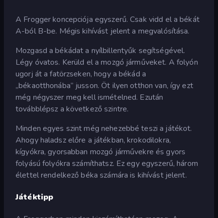
A Frogger koncepciója egyszerű. Csak vidd el a békát
A-ból B-be. Mégis kihívást jelent a megvalósítása.
Mozgasd a békádat a nyílbillentyűk segítségével.
Légy óvatos. Kerüld el a mozgó járműveket. A folyón
ugorj át a fatörzseken, hogy a békád a
„békaotthonába” jusson. Öt ilyen otthon van, így ezt
még négyszer meg kell ismételned. Ezután
továbblépsz a következő szintre.
Minden egyes szint még nehezebbé teszi a játékot.
Ahogy haladsz előre a játékban, krokodilokra,
kígyókra, gyorsabban mozgó járművekre és gyors
folyású folyókra számíthatsz. Ez egy egyszerű, három
élettel rendelkező béka számára is kihívást jelent.
Játéktipp