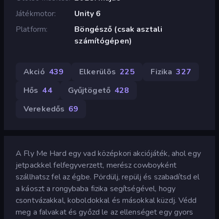
Játékmotor
Unity 6
Platform
Böngésző (csak asztali
számítógépen)
Akció
439
Elkerülõs
225
Fizika
327
Hős
44
Gyűjtögető
428
Verekedős
69
A Fly Me Hard egy vad középkori akciójáték, ahol egy
jetpackkel felfegyverzett, merész cowboyként
szállhatsz fel az égbe. Pördülj, repülj és szabadítsd el
a káoszt a rongybaba fizika segítségével, hogy
csontvázakkal, koboldokkal és másokkal küzdj. Védd
meg a falvakat és győzd le az ellenséget egy gyors