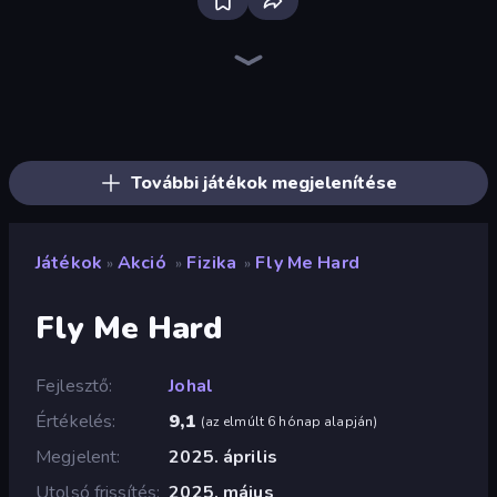
Bloxd.io
Ragdoll Archers
EvoWars.io
Piece of Cake: Merge and Bake
Veck.io
Traffic Rider
Racing Limits
Mahjongg Solitaire
Screw Out: Bolts and Nuts
Words of Wonders
Piles of Mahjong
Designville: Merge & Design
Space Waves
Miniblox
SkillWarz
Stickman Clash
Fortzone Battle Royale
Arrow Escape
További játékok megjelenítése
Játékok
Akció
Fizika
Fly Me Hard
»
»
»
Fly Me Hard
Fejlesztő
Johal
Értékelés
9,1
(
az elmúlt 6 hónap alapján
)
Megjelent
2025. április
Utolsó frissítés
2025. május