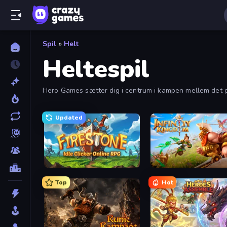
Spil
»
Helt
Heltespil
Hero Games sætter dig i centrum i kampen mellem det go
Updated
Firestone – Idle Clicker Online RPG
Infinity Kingdom
Top
Hot