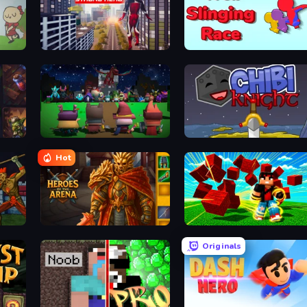
Super Strong Hero
Web Slinging Race
Guardians of the Kingdom
Chibi Knight
Hot
Heroes of the Arena
Robby Superhero
Originals