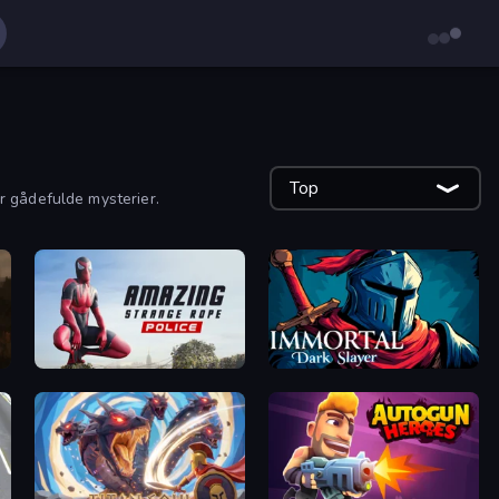
Top
r gådefulde mysterier.
Amazing Strange Rope Police
Immortal: Dark Slayer