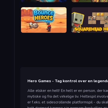
Mirrorland
Forest Dump
Bounce Heroes
Squarehead Hero
Hero Games - Tag kontrol over en legenda
Alle elsker en helt! En helt er en person, der
mytiske og fra det virkelige liv. Heltespil invol
er f.eks. et sidescrollende platformspil - du sk