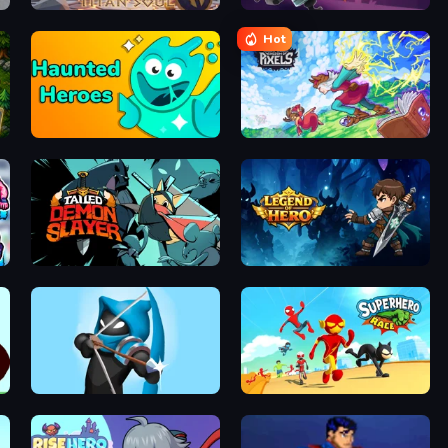
Titan Soul: Action RPG
Autogun Heroes
Hot
Haunted Heroes
Kingdom of Pixels
Tailed Demon Slayer
Legend of Hero
Wild Archer: Castle Defense
Superhero Race!