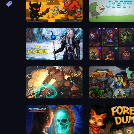
Knight Hero Adventure Idle RPG
The Visit
Far Orion: New Worlds
Cards Keeper
Dungeon of Terror
Adversator