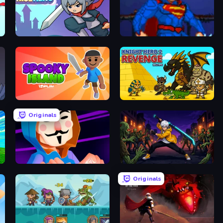
Rise Hero
Injustice Gods Among Us
Spooky Island
Knight Hero 2 Revenge Idle RPG
Originals
Hacking Hero: Hacker Clicker
Sword Master: Shadow Hunter
Originals