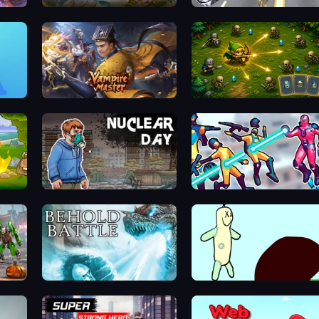
Magic World
Super Crime Steel War Hero
Vampire Master
Tiny Ranger
Nuclear Day
Hero 3: Flying Robot
Flying Bat Robot Car Transform Game
Behold Battle
Doodieman Voodoo