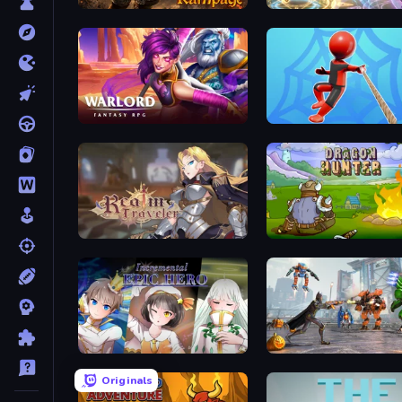
Runic Rampage
Heroes Assemble
Warlord: Fantasy RPG
Web Master
Realm Traveler
Dragon Hunter
Incremental Epic Hero
Originals