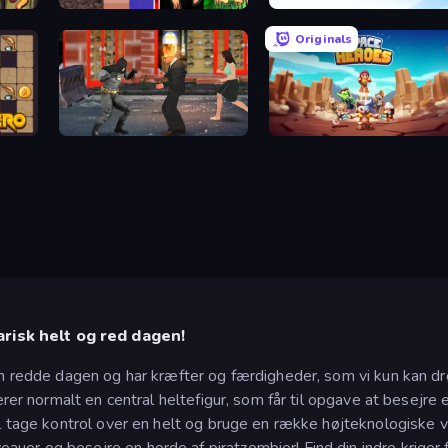
Noob vs Pro: Challenge
Dash Hero
Originals
Bat Hero: Immortal Legend Crime Fighter
Space Heroes
risk helt og red dagen!
 kan redde dagen og har kræfter og færdigheder, som vi kun kan
verer normalt en central heltefigur, som får til opgave at besejr
al tage kontrol over en helt og bruge en række højteknologiske vå