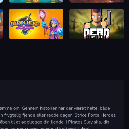
Shorties' Kingdom 3
Champions of The Void: Paladin
Herochero: Enemy Slayer
Dead Again
 drømme om. Gennem historien har der været helte, både
e en frygtelig fjende eller redde dagen. Strike Force Heroes
ben til at ødelægge din fjende. I Pirates Slay skal din