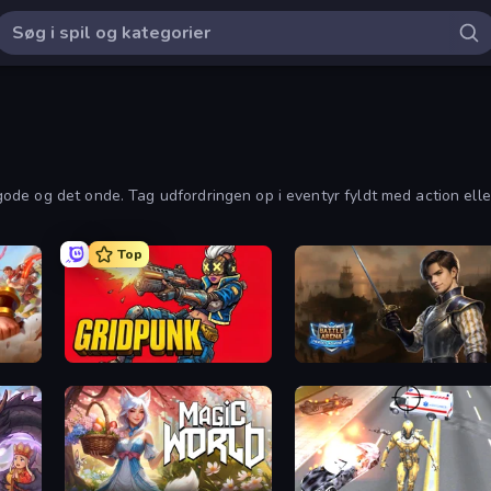
de og det onde. Tag udfordringen op i eventyr fyldt med action elle
Top
Gridpunk - 3v3 Battle Royale
Battle Arena