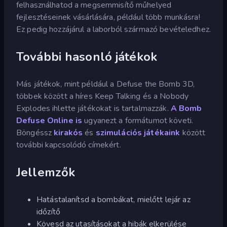
felhasználhatod a megsemmisítő műhelyed
fejlesztéseinek vásárlására, például több munkásra!
Ez pedig hozzájárul a laborból származó bevételedhez.
További hasonló játékok
Más játékok, mint például a Defuse the Bomb 3D,
többek között a híres Keep Talking és a Nobody
Explodes ihlette játékokat is tartalmazzák.
A Bomb
Defuse Online is
ugyanezt a formátumot követi.
Böngéssz
kirakós
és
szimulációs játékaink
között
további kapcsolódó címekért.
Jellemzők
Hatástalanítsd a bombákat, mielőtt lejár az
időzítő
Kövesd az utasításokat a hibák elkerülése