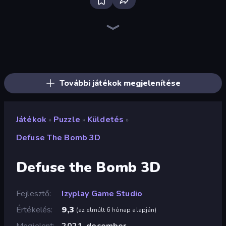
Bloxd.io
Ragdoll Archers
EvoWars.io
Piece of Cake: Merge and Bake
Veck.io
Traffic Rider
Racing Limits
Mahjongg Solitaire
Screw Out: Bolts and Nuts
Words of Wonders
Piles of Mahjong
Designville: Merge & Design
Space Waves
Miniblox
SkillWarz
Stickman Clash
Fortzone Battle Royale
Arrow Escape
További játékok megjelenítése
Játékok
Puzzle
Küldetés
»
»
»
Defuse The Bomb 3D
Defuse the Bomb 3D
Fejlesztő
Izyplay Game Studio
Értékelés
9,3
(
az elmúlt 6 hónap alapján
)
Megjelent
2021. december