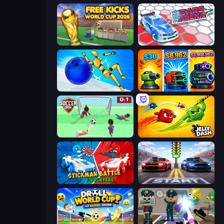
Free Kicks World Cup 2026
Cars Arena
Playground Man! Ragdoll Show!
Pumpkin Defense: Merge Cannon
Soccer Dash
Jelly Dash
Stickman battle 1-4 Players
Street Racer 2