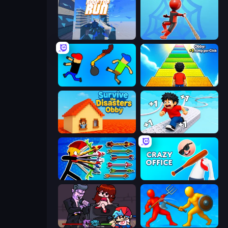
Rooftop Run
Web Master
Mini-Caps: Bombs
Obby: +1 Jump per Click
Survive the Disasters: Obby
Speed per Click: Obby
Archer Ragdoll Masters
Crazy Office: Slap and Smash!
Friday Night Funkin'
Epic Sword Battle! Fight in Arena