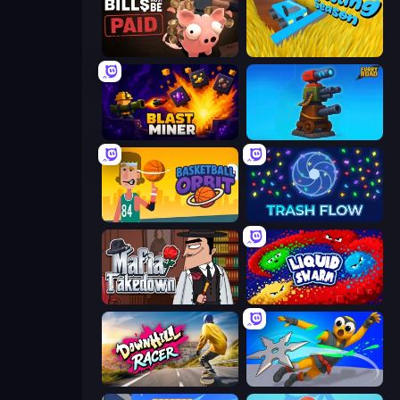
Bills Must Be Paid
Harvesting Season
Blast Miner
Furry Road
Basketball Orbit
Trash Flow
Mafia Takedown
Liquid Swarm
Downhill Racer
Ninja Swipe Strike