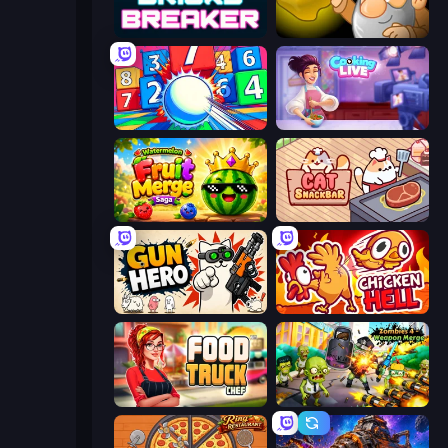
Bricks Breaker
Gold Miner
Entropy
Cooking Live
Watermelon Fruit Merge Saga
Cat Snack Bar
Gun Hero: Cat Survival
Chicken Hell
Food Truck Chef™: A Fun Cooking Game
Zombies 4 Weapon Merge