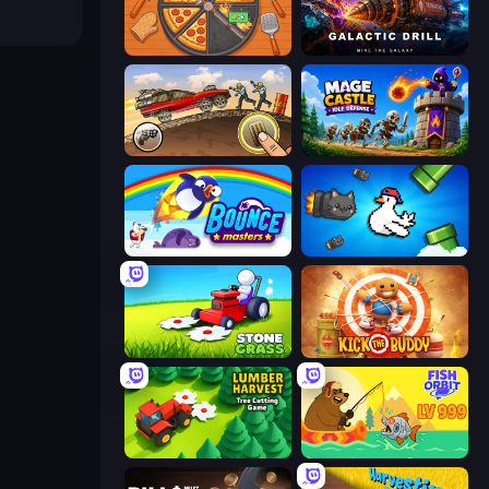
Ring Restaurant
Galactic Drill
Earn to Die: Zombie Ride
Mage Castle Idle Defense
Bouncemasters
Honk
Stone Grass: Mowing Simulator
Kick the Buddy
Lumber Harvest: Tree Cutting Game
Fish Orbit