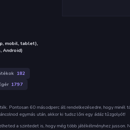
, mobil, tablet),
, Android)
átékok
182
Egér
1797
ték. Pontosan 60 másodperc áll rendelkezésedre, hogy minél t
láncolnod egymás után, akkor ki tudsz lőni egy ádáz tűzgolyót!
elheted a szintedet is, hogy még több játékélményhez jusson. 