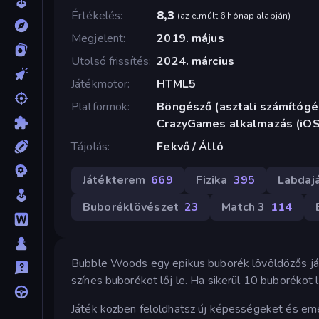
Értékelés
8,3
(
az elmúlt 6 hónap alapján
)
Megjelent
2019. május
Utolsó frissítés
2024. március
Játékmotor
HTML5
Platformok
Böngésző (asztali számítógép
CrazyGames alkalmazás (iOS
Tájolás
Fekvő / Álló
Játékterem
669
Fizika
395
Labdaj
Buboréklövészet
23
Match 3
114
Bubble Woods egy epikus buborék lövöldözős já
színes buborékot lőj le. Ha sikerül 10 buborékot 
Játék közben feloldhatsz új képességeket és em