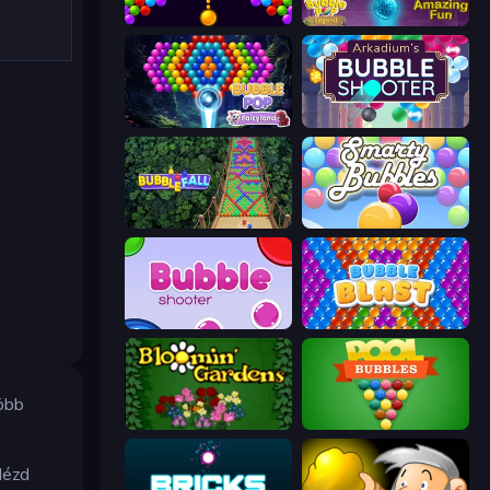
Bubble Story
Bubble Pop Legend
Bubble Pop Fairyland
Arkadium's Bubble Shooter
Bubble Fall
Smarty Bubbles
Bubble Shooter
Bubble Blast
öbb
Blooming Gardens
Pool Bubbles
Nézd