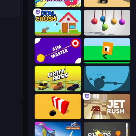
Bucket Crusher
PolyTrack
Total Crush
Pendulum Master
Aim Master
Oh, flip!
Drift Boss
circloO
Color Hole
Jet Rush