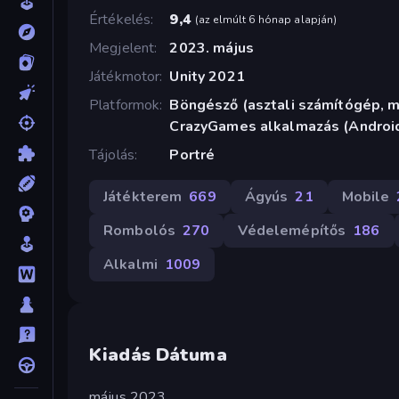
Értékelés
9,4
(
az elmúlt 6 hónap alapján
)
Megjelent
2023. május
Játékmotor
Unity 2021
Platformok
Böngésző (asztali számítógép, mo
CrazyGames alkalmazás (Android
Tájolás
Portré
Játékterem
669
Ágyús
21
Mobile
Rombolós
270
Védelemépítős
186
Alkalmi
1009
Kiadás Dátuma
május 2023