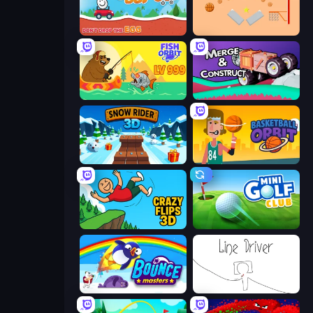
Eggy Car
Basket-Ball
Fish Orbit
Merge & Construct
Snow Rider 3D
Basketball Orbit
Crazy Flips 3D
Mini Golf Club
Bouncemasters
Line Driver