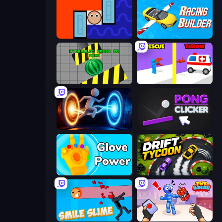
Lava and Aqua
Racing Builder
Hydraulic Press 2D ASMR
Rescue Throw
Portal Escape
Pong Clicker
Glove Power
Drift Tycoon
Smile Slime
TNT Bomber