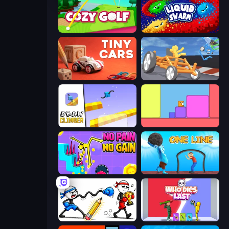
Cozy Golf
Liquid Swarm
Tiny Cars
Draw Crash Race
Draw Climber
Level EATEN!
No Pain No Gain - Ragdoll Sandbox
One Line
Doodle Smash
Who Dies Last?