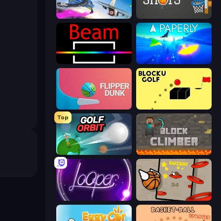
Base Jump Wing Suit Flying
Tap-Tap Shots
Beam
Paperly: Paper Plane Adventure
Flipper Dunk 3D
Bounce Blocku Golf
Top
Golf Orbit
Block Climber
Looper
Flappy Dunk