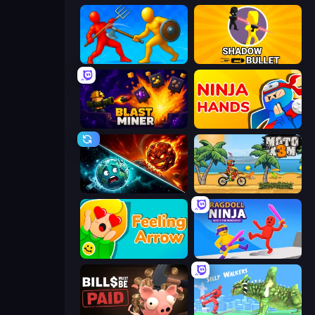
Epic Sword Battle! Fight in Arena
Shadow Bullet
Blast Miner
Ninja Hands
PlanetCrush 2
Moto X3M
Feeling Arrow
Ragdoll Ninja: Imposter Hero