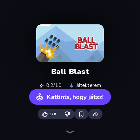
Ball Blast
8,2/10
Játékterem
Kattints, hogy játsz!
378