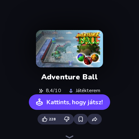
Adventure Ball
8,4/10
Játékterem
Kattints, hogy játsz!
228