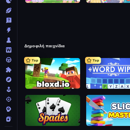
College Sport Team Makeover
Anime Kawaii Dress Up
Δημοφιλή παιχνίδια
Top
Top
Bloxd.io
Word Wipe
Spades
Slice Master