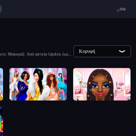
Κορυφή
ρετε: Μακιγιάζ: Από αστεία Updos έως
Fashion Dress Up Challenge
Braided Hairstyles Fashion