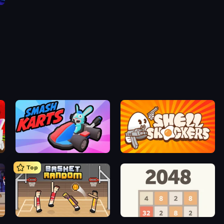
Smash Karts
Shell Shockers
Top
Basket Random
2048