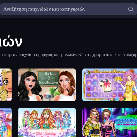
ιών
ά δωρεάν παιχνίδια ομορφιάς και μαλλιών. Κόψτε, χρωματίστε και στυλιζά
άσεων κατοικίδιων ζώων.
Back 2 School Makeover
Anime Princess Dress Up