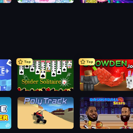
Girl Coloring Dress Up
Cyberpunk City Hairstyles
Top
Top
Spider Solitaire
Grow A Garden | Growden.io
PolyTrack
Basketball Stars