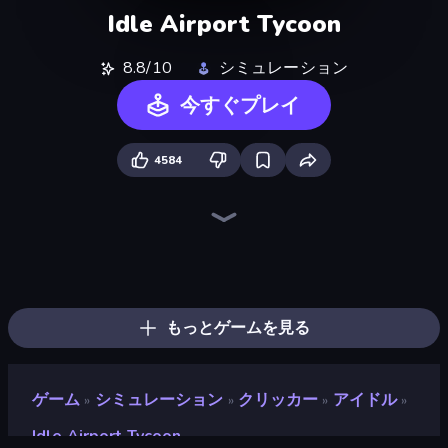
Idle Airport Tycoon
8.8/10
シミュレーション
今すぐプレイ
4584
Tram Simulator
Bus Simulator Real
Idle Airline Tycoon
Moscow Metro Driver 3D
Idle Train Empire Tycoon
Bus Simulator: EVO
Truck Simulator Real
Metro Escape
Racing in City
Hill Masters
Cargo Truck Driver Simulator
Truck Simulator: Russia
Train Master
Hill Travel 3D
Just Park It 12
Truck Space
Metro Connect
Train Adventure
もっとゲームを見る
ゲーム
シミュレーション
クリッカー
アイドル
»
»
»
»
Idle Airport Tycoon