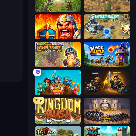
Tower Defense Clash
Army Base Of America
WarLink: Crown & Clash
Battle for the Galaxy
Cursed Treasure 2
Mage Castle Idle Defense
Epic Empire: Tower Defense
Gothic Story RPG
Top
Kingdom Rush
Ant Kingdom Rush