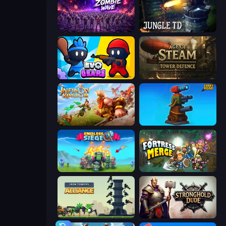
Idle Zombie Wave: Survivors
Jungle TD
Evo Gears
Age of Steam Tower Defence
Infinity Kingdom
Furry Road
Endless Siege
Fortress Merge
Iron Towers Alliance
Stronghold Dude