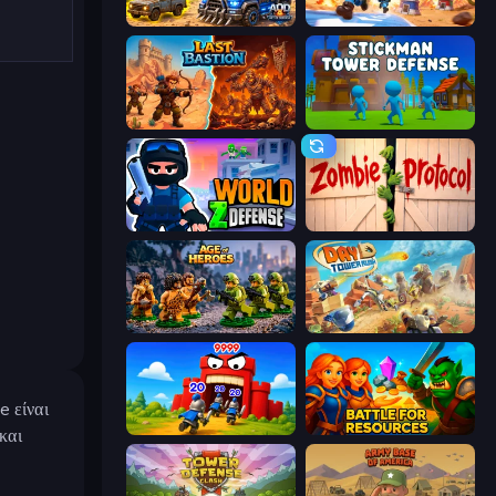
AOD - Art Of Defense
Tower Battle
Last Bastion
Stickman Tower Defense Idle 3D
World Z Defense - Zombie Defense
Zombie Protocol
Age of Heroes
Day D Tower Rush
e είναι
TimeWarriors
Battle for Resources
και