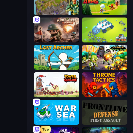
Takeover
Age Of Arms
Minesweeper Squad
Machine Eater
Last Archer
Zombies 4 Weapon Merge
Tower vs Goblins
Throne Tactics
War Sea
Frontline Defense
Top