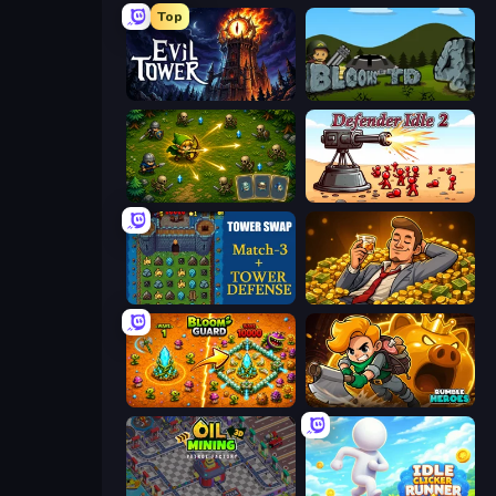
Top
Evil Tower
Bloons Tower Defense 4
Tiny Ranger
Defender Idle 2
Tower Swap
Idle Billionaire Tycoon
BloomGuard
Rumble Heroes