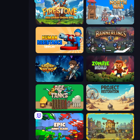
Firestone – Idle Clicker Online RPG
North War
Human Resistance
Bannerlings
Legend of Hero
Zombie Road
Age of Tanks Warriors: TD War
Project Restoration
Epic Army Clash
The Garbaggio Hotel