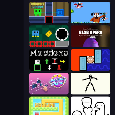
Teleport Jumper
Duck Hunt
Jump and Hover
Blob Opera
Plactions
Lava and Aqua
Perfect Piano
Stick Animator