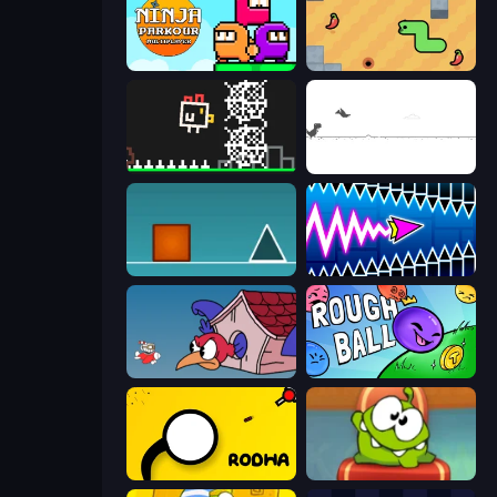
Ninja Parkour Multiplayer
SSSPICY!
Chicken and Bee
Dino Game
The Impossible Game
Wave Dash: Geometry Arrow
Cuphead
Rough Ball
Rodha
Cut the Rope: Experiments