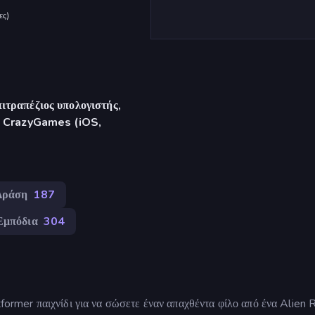
ες
)
ιτραπέζιος υπολογιστής,
γή CrazyGames (iOS,
Δράση
187
Εμπόδια
304
tformer παιχνίδι για να σώσετε έναν απαχθέντα φίλο από ένα Alien 