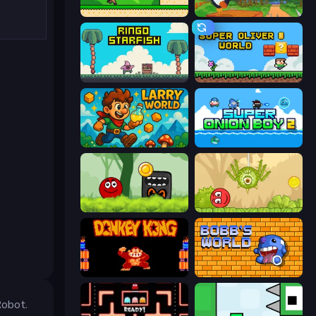
Steve's World
Baby Chicco Adventures
Ringo Starfish
Super Oliver World
Larry World
Super Onion Boy 2
Ball Hero Adventure: Red Bounce Ball
Red Bounce Ball 5
Donkey Kong Returns
Bobb's World
Robot.