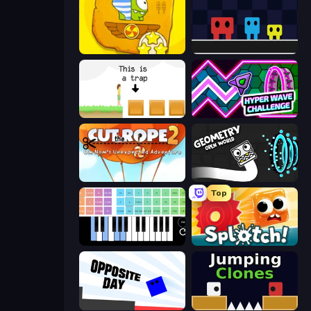
Cut the Rope Time Travel
Big Tall Small
The Unfair Platformer
Hyper Wave Challenge
Cut The Rope 2
Geometry: Open World
Top
Virtual Online Piano
Splotch!
Opposite Day
Jumping Clones