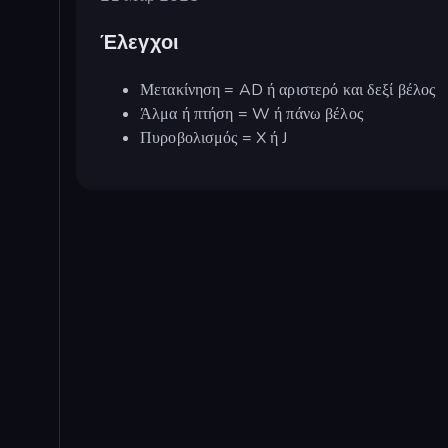
Έλεγχοι
Μετακίνηση = AD ή αριστερό και δεξί βέλος
Άλμα ή πτήση = W ή πάνω βέλος
Πυροβολισμός = X ή J