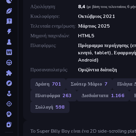
Αξιολόγηση
8,4
(
με βάση τους τελευταίους 6 μήν
Κυκλοφόρησε
Οκτώβριος 2021
Τελευταία ενημέρωση
Μάρτιος 2025
Μηχανή παιχνιδιών
HTML5
Πλατφόρμες
Πρόγραμμα περιήγησης (επ
κινητό, tablet), Εφαρμο
Android)
Προσανατολισμός
Οριζόντια διάταξη
Δράση
701
Σούπερ Μάριο
7
Πλάγια 
Πλατφόρμα
263
Δισδιάστατα
1.166
Συλλογή
598
Το Super Billy Boy είναι ένα 2D side-scrolling pla