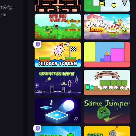
τολής,
Pacman
Appel
 και
Super Robo - Adventure
Om Nom: Run
Chicken Scream
Level EATEN!
Geometry Game
Viscous Ventures
Tile Jumper 3D
Slime Jumper