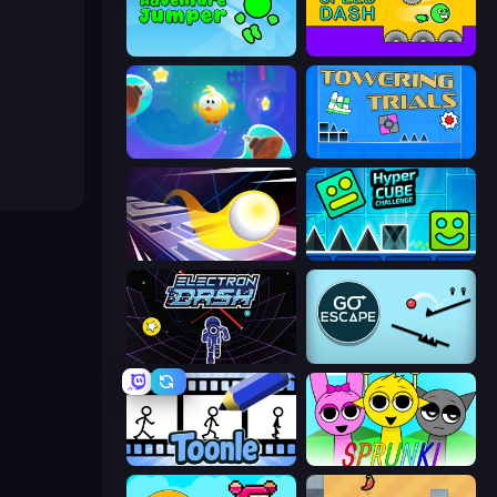
Adventure Jumper
Speed Dash
Cut the Rope: Magic
Towering Trials
Leap and Avoid 2
Hyper Cube Challenge
Electron Dash
Go Escape
Toonle
Sprunki