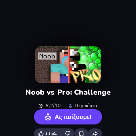
Noob vs Pro: Challenge
9,2/10
Περιπέτεια
Ας παίξουμε!
1,1 χιλ.