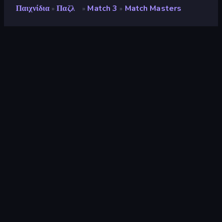
Παιχνίδια
Παζλ
Match 3
Match Masters
»
»
»
Match Masters
Προγραμματιστής
Candivore
Αξιολόγηση
8,4
(
με βάση τους τελευταίους 6 μήνες
)
Κυκλοφόρησε
Ιούνιος 2024
Μηχανή παιχνιδιών
Externally hosted (iframe)
Πλατφόρμες
Πρόγραμμα περιήγησης
(επιτραπέζιος υπολογιστής, κινητό,
tablet), Εφαρμογή CrazyGames
(iOS, Android)
Προσανατολισμός
Πορτρέτο
Παζλ
566
Mobile
2.357
Χρώμα
174