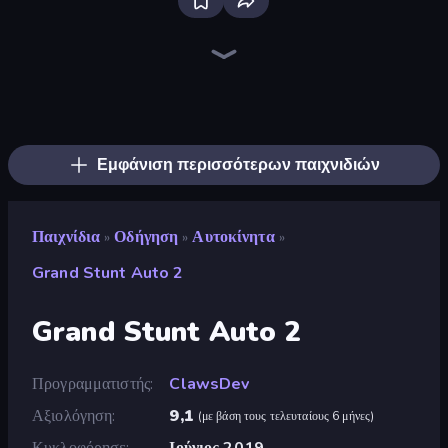
Bloxd.io
Ragdoll Archers
EvoWars.io
Veck.io
Piece of Cake: Merge and Bake
Racing Limits
Traffic Rider
Mahjongg Solitaire
Screw Out: Bolts and Nuts
Words of Wonders
Piles of Mahjong
Stickman Clash
Miniblox
Designville: Merge & Design
Space Waves
SkillWarz
Fortzone Battle Royale
Arrow Escape
Εμφάνιση περισσότερων παιχνιδιών
Παιχνίδια
Οδήγηση
Αυτοκίνητα
»
»
»
Grand Stunt Auto 2
Grand Stunt Auto 2
Προγραμματιστής
ClawsDev
Αξιολόγηση
9,1
(
με βάση τους τελευταίους 6 μήνες
)
Κυκλοφόρησε
Ιούνιος 2019