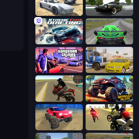
Derby Crash 2
Drift Hunters
Xtreme City Drifting
Speed Racing Pro 2
Gangster Crimes Online 6: Mafia City
Crazy Car Stunts
Moto Rider 3D
Offroad Island
Monster Cars: Ultimate Simulator
3D Moto Simulator 2