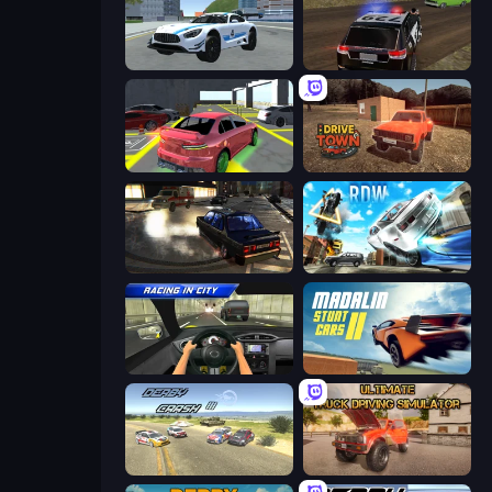
Crazy Stunt Cars 2
POLICE Chase Simulator
Garage Parking
DriveTown
City Classic Car Driving: 131
Real Drift World
Racing in City
Madalin Stunt Cars 2
Derby Crash 3
Ultimate Truck Driving Simulator 2020