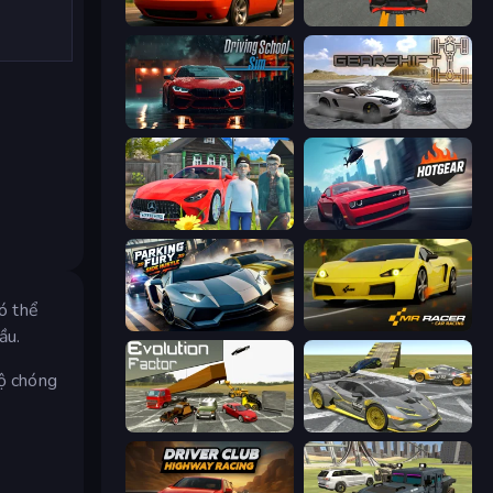
Drive Quest
Modern Car Racing 2
Driving School Simulator
Gearshift One
Speedboy: History with Grandfather
Hotgear
có thể
Parking Fury 3D: Side Hustle
Mr. Racer - Car Racing
ầu.
độ chóng
Evolution Factor
Wrong Way