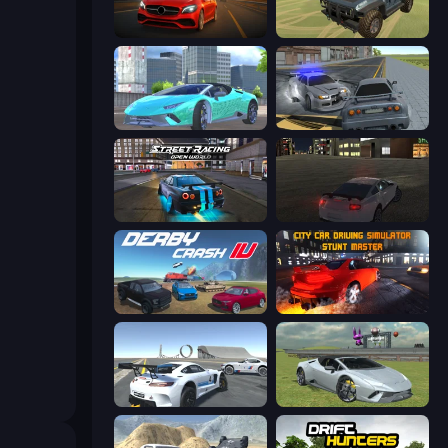
Driver Club: Highway Racing
4x4 Offroader
Real City Driver
RCC City Racing
Street Racing: Open World
City Car Driving Simulator
Derby Crash 4
City Car Driving Simulator: Stunt
Crazy Stunt Cars Multiplayer
Sports Cars Driver