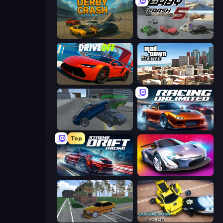
Derby Crash
Derby Crash 5
DriveOff
Mad Town Andreas: Mafia Storie
Offroader V6
Racing Unlimited
Top
Xtreme DRIFT Racing
Grand Cyber City
Obby: Car Crash Sandbox
Car Simulator: Crash City