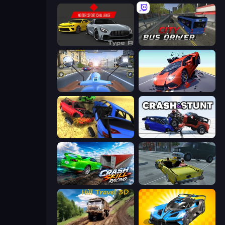
Motor Sport Challenge Type R
City Bus Driver
Moto Racing Club
Hyper Cars Ramp Crash
Car Crash Simulator Royale
Crash & Stunt
Crash Skill Racing
Freak Taxi Simulator