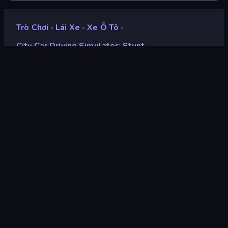
Trò Chơi
Lái Xe
Xe Ô Tô
»
»
»
City Car Driving Simulator: Stunt
City Car Driving
Simulator: Stunt
nhà phát triển
BoneCracker Games
Xếp hạng
8,6
(
dựa trên 6 tháng gần đây
)
Phát hành
tháng 1 năm 2020
Cập nhật mới nhất
tháng 6 năm 2026
Công cụ trò chơi
Unity 6
nền tảng
Trình duyệt (máy tính để bàn,
điện thoại di động, máy tính
bảng), Ứng dụng CrazyGames