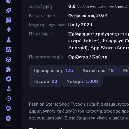
Αξιολόγηση
8,8
(
με βάση τους τελευταίους 6 μήνες
)
Κυκλοφόρησε
Φεβρουάριος 2024
Μηχανή παιχνιδιών
Unity 2021
Πλατφόρμες
Πρόγραμμα περιήγησης (επιτρ
κινητό, tablet), Εφαρμογή 
Android), App Store (Andr
Προσανατολισμός
Οριζόντια / Κάθετη
Προσομοίωση
425
Κατάστημα
49
Μό
Tycoon
90
Χαλαρά
1.008
Fashion Store: Shop Tycoon είναι ένα casual tycoon
Δημιουργήστε τη διάταξη του καταστήματός σας, προ
σας αυτοκρατορία. Είστε έτοιμοι να γίνετε ο απόλυτο