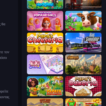
Hedgies
Truck Simulator: European Roads
ς θα
High School Popular Girls
Country Life Meadows
τε τον
Papa's Cheeseria
Bus Simulator: EVO
 τόσο
KiKi World
Steam City
ορείτε
Papaya Summer Farm
Papa's Bakeria
ροντας