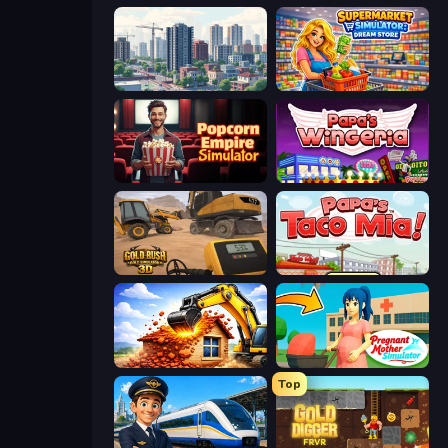
SuperCity 3D
Supermarket Simulator: Dream Store
Popcorn Empire Simulator
Papa's Wingeria
Gold Rush: Gold Simulator 3D
Papa's Taco Mia
City Constructor
Pregnant Mother Simulator
Top