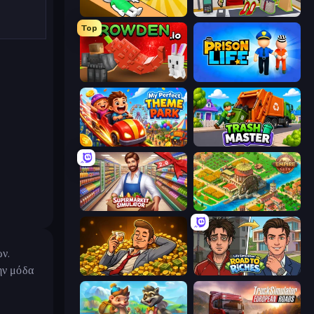
Doctor Hero
Shop Master 3D
Top
Grow A Garden | Growden.io
Prison Life
My Perfect Theme Park
Trash Master
Supermarket Simulator: Store Manager
Empire City
ων.
ην μόδα
Idle Billionaire Tycoon
Life Simulator: Road to Riches