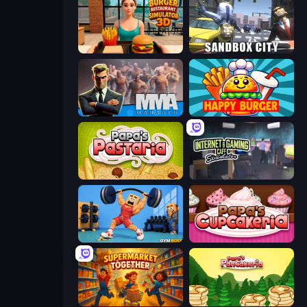
Burger Restaurant Simulator 3D
Sandbox City
MMA Manager 2
Happy Burger
Papa's Pastaria
Internet and Gaming Cafe Simulator
Gym Boss
Papas Cupcakeria
Supermarket Together
Papa's Pancakeria