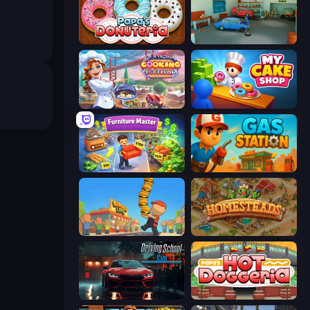
Papa's Donuteria
Retro Garage
Cooking Festival
My Cake Shop
Furniture Master: Idle Tycoon
Gas Station
Burger Life
Homesteads: Dream Farm
Driving School Simulator
Papa's Hot Doggeria