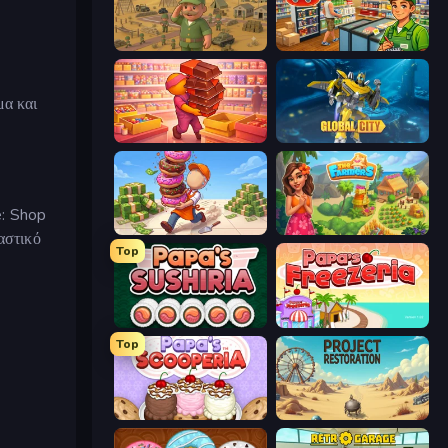
Army Base Of America
Supermarket Simulator: Desert
μα και
Candy Packing Store
Global City
e: Shop
Donut Place
The Farmers
αστικό
Top
Papa's Sushiria
Papa's Freezeria
Top
Papa's Scooperia
Project Restoration