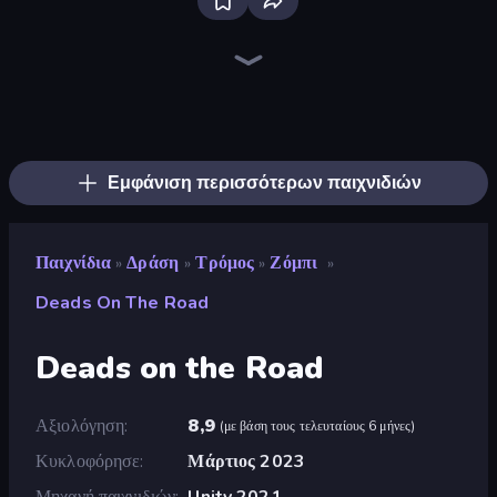
Brainrot Arena Online
Stickman Clash
Throw a Lucky Block
Stickman Rebirth
Obby: Dig Brainrots
Playground
Haunted School
Krampus
Mr. Dude: Online Multiverse Challenge
99 Nights (Bloxd.io)
Stickman Project
Escape Evil Granny!
War the Knights
Stick Epic Fighter
The Lava Tsunami
Stickman Epic
456 Guys
I Am Quadrober!
Εμφάνιση περισσότερων παιχνιδιών
Παιχνίδια
Δράση
Τρόμος
Ζόμπι
»
»
»
»
Deads On The Road
Deads on the Road
Αξιολόγηση
8,9
(
με βάση τους τελευταίους 6 μήνες
)
Κυκλοφόρησε
Μάρτιος 2023
Μηχανή παιχνιδιών
Unity 2021