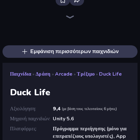
Brainrot Arena Online
Throw a Lucky Block
Stickman Rebirth
Ultimate Evolution
Stickman Clash
Who Dies Last?
I Am Quadrober!
Dye Hard
Zombie Road
Mr. Dude: Online Multiverse Challenge
Bed Wars
Chaos Arena
War the Knights
Funny City: Gopniks
Surf GO Parkour
Stickman Kombat 2D
The Lava Tsunami
Stellar Swarm
Εμφάνιση περισσότερων παιχνιδιών
Παιχνίδια
Δράση
Arcade
Τρέξιμο
Duck Life
»
»
»
»
Duck Life
Αξιολόγηση
9,4
(
με βάση τους τελευταίους 6 μήνες
)
Μηχανή παιχνιδιών
Unity 5.6
Πλατφόρμες
Πρόγραμμα περιήγησης (μόνο για
επιτραπέζιους υπολογιστές), App