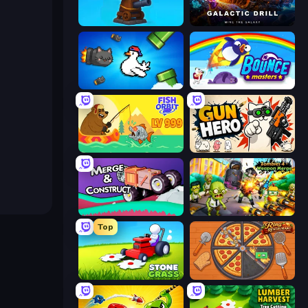
Furry Road
Galactic Drill
Honk
Bouncemasters
Fish Orbit
Gun Hero: Cat Survival
Merge & Construct
Zombies 4 Weapon Merge
Top
Stone Grass: Mowing Simulator
Ring Restaurant