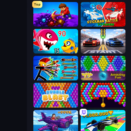
Top
Obby: Dig Down
Stickman battle 1-4 Players
Fish Eat Getting Big
Street Racer 2
Archer Ragdoll Masters
Bubble Pop Legend
Bubble Blast
Bubble Story