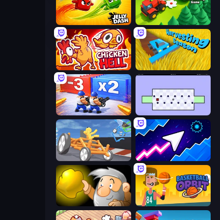
Jelly Dash
Lumber Harvest: Tree Cutting Game
Chicken Hell
Harvesting Season
Battle Brigade
World's Hardest Game
Draw Crash Race
Space Waves
Gold Miner
Basketball Orbit