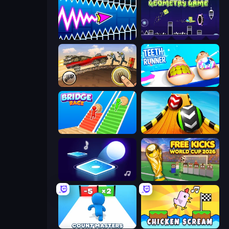
Wave Dash: Geometry Arrow
Geometry Game
Earn to Die: Zombie Ride
Teeth Runner
Bridge Race
Sky Balls 3D
Tile Jumper 3D
Free Kicks World Cup 2026
Count Masters: Stickman Games
Chicken Scream