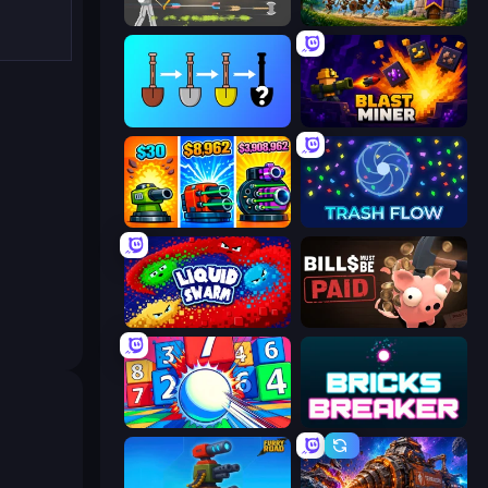
Ragdoll Archers
Mage Castle Idle Defense
Merge Tools - Merge and Dig
Blast Miner
Pumpkin Defense: Merge Cannon
Trash Flow
Liquid Swarm
Bills Must Be Paid
Entropy
Bricks Breaker