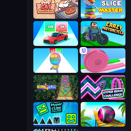
Cat Snack Bar
Slice Master
Upgrade the Supercar 3D
Crazy Motorcycle
Man Runner 2048
Layers Roll
Bubble Fall
Hyper Wave Challenge
Hyper Cube Challenge
Rolling Balls Sea Race