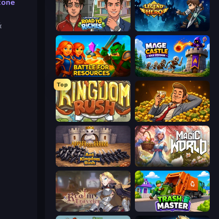
tone
ά
Life Simulator: Road to Riches
Legend of Hero
Battle for Resources
Mage Castle Idle Defense
Top
Kingdom Rush
Idle Billionaire Tycoon
Ant Kingdom Rush
Magic World
Realm Traveler
Trash Master