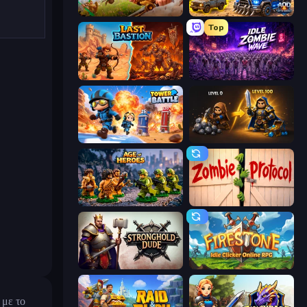
Infinity Kingdom
AOD - Art Of Defense
Top
Last Bastion
Idle Zombie Wave: Survivors
Tower Battle
Gothic Story RPG
Age of Heroes
Zombie Protocol
Stronghold Dude
Firestone – Idle Clicker Online RPG
 με το