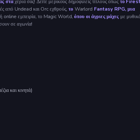
ας στα
χέρια σας! Δείτε μερικούς δημοφιλείς τίτλους όπως
το Fires
ές από Undead και Orc εχθρούς,
το
Warlord
Fantasy RPG, μια
 online εμπειρία, το Magic World,
όπου οι άγριες μάχες
με μυθικ
σουν σε αγωνία!
ζια και κινητά)