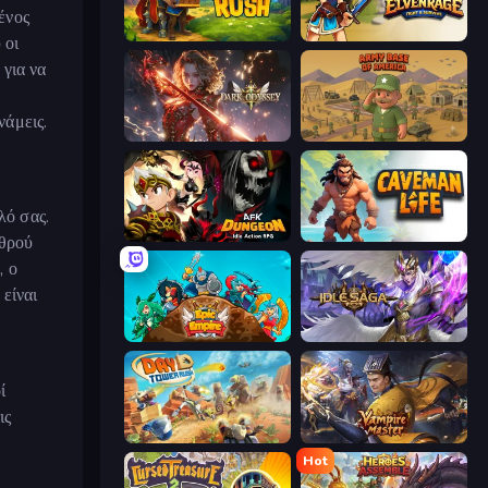
ένος
Raid & Rush
Elvenrage
 οι
 για να
νάμεις.
Dark Odyssey
Army Base Of America
λό σας.
AFK Dungeon: Idle Action RPG
Caveman Life
χθρού
, ο
είναι
Epic Empire: Tower Defense
Idle Saga
ί
ις
Day D Tower Rush
Vampire Master
Hot