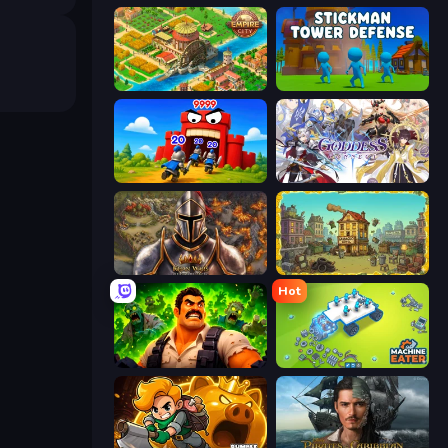
Empire City
Stickman Tower Defense Idle 3D
TimeWarriors
Goddess Connect
Khan Wars
The Garbaggio Hotel
Hot
Zombie Lab Escape
Machine Eater