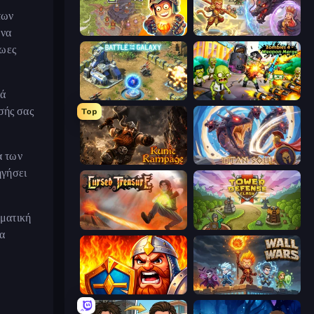
των
 να
Cursed Treasure 2
Heroes Assemble
ρωες
κά
Battle for the Galaxy
Zombies 4 Weapon Merge
σής σας
Top
α των
Runic Rampage
Titan Soul: Action RPG
ηγήσει
σματική
Cursed Treasure
Tower Defense Clash
να
WarLink: Crown & Clash
Wall Wars