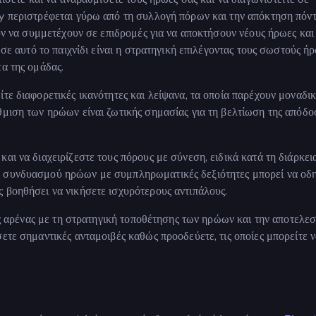
ay περιστρέφεται γύρω από τη συλλογή πόρων και την απόκτηση πόν
ούν να συμμετέχουν σε επιδρομές για να αποκτήσουν νέους ήρωες και
 σε αυτό το παιχνίδι είναι η στρατηγική επιλέγοντας τους σωστούς ή
α της ομάδας.
τε διαφορετικές ικανότητες και λείψανα, τα οποία παρέχουν μοναδι
θμιση των ηρώων είναι ζωτικής σημασίας για τη βελτίωση της απόδο
αι να διαχειρίζεστε τους πόρους με σύνεση, ειδικά κατά τη διάρκει
ς συνδυασμού ηρώων με συμπληρωματικές δεξιότητες μπορεί να οδ
 βοηθήσει να νικήσετε ισχυρότερους αντιπάλους.
της αρένας με τη στρατηγική τοποθέτησης των ηρώων και την αποτελε
ετε σημαντικές ανταμοιβές καθώς προοδεύετε, τις οποίες μπορείτε 