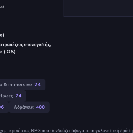
ες
)
e)
ιτραπέζιος υπολογιστής,
e (iOS)
p & immersive
24
Ήρωες
74
96
Αδράνεια
488
άχης περιπέτειας RPG που συνδυάζει άψογα τη συγκλονιστική δράση