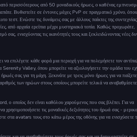
 από περισσότερους από 50 μοναδικούς ήρωες, ο καθένας εμπνευσμ
απάτε. Βυθιστείτε σε έντονες μάχες PvP σε πραγματικό χρόνο, όπου
λυτο τεστ. Ενώστε τις δυνάμεις σας με άλλους παίκτες της συντεχνίας
ίες, από αρχαία ερείπια μέχρι μυστηριακά τοπία. Καθώς προχωράτε,
μό σας, ενισχύοντας τις ικανότητές τους και ξεκλειδώνοντας νέες δυ
ι να επιλέγετε κάθε φορά μια περιοχή για να πολεμήσετε τον αντίπα
α Serenity Valley, όπου μπορείτε να αξιολογήσετε την ομάδα του ε
ήρωές σας για τη μάχη. Ξεκινάτε με τρεις μόνο ήρωες για να παίξετε
 αριθμός των ηρώων στους οποίους μπορείτε τελικά να αναβαθμίσετε 
ord, ο οποίος δεν είναι καθόλου χαρούμενος που σας βλέπει. Για να
 να χρησιμοποιήσετε τις μοναδικές δεξιότητες του ήρωά σας - μερικο
τε στα avatars τους στο κάτω μέρος της οθόνης για να ενισχύσετε τ
τίσετε και να αναβαθμίσετε τους ήρωές σας και να διαγωνιστείτε σε