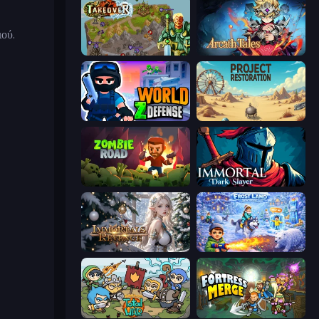
ιού.
Takeover
Arcath Tales
World Z Defense - Zombie Defense
Project Restoration
Zombie Road
Immortal: Dark Slayer
Immortals Revenge
Frost Land - Snow Survival
Raid Heroes: Total War
Fortress Merge