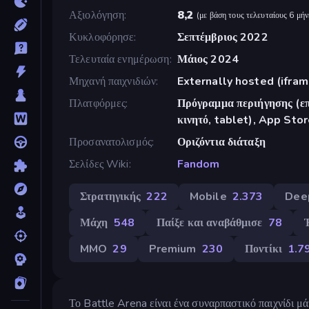
Αξιολόγηση
8,2
(
με βάση τους τελευταίους 6 μήν
Κυκλοφόρησε
Σεπτέμβριος 2022
Τελευταία ενημέρωση
Μάιος 2024
Μηχανή παιχνιδιών
Externally hosted (ifram
Πλατφόρμες
Πρόγραμμα περιήγησης (επ
κινητό, tablet), App Stor
Προσανατολισμός
Οριζόντια διάταξη
Σελίδες Wiki
Fandom
Στρατηγικής
222
Mobile
2.373
Dee
Μάχη
548
Παίξε και αναβάθμισε
78
MMO
29
Premium
230
Ποντίκι
1.7
Το Battle Arena είναι ένα συναρπαστικό παιχνίδι μ