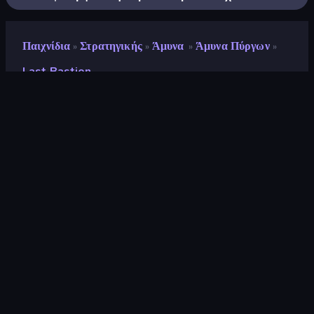
Παιχνίδια
Στρατηγικής
Άμυνα
Άμυνα Πύργων
»
»
»
»
Last Bastion
Last Bastion
Προγραμματιστής
Alexsander
Αξιολόγηση
9,0
(
με βάση τους τελευταίους 6 μήνες
)
Κυκλοφόρησε
Απρίλιος 2026
Τελευταία ενημέρωση
Ιούνιος 2026
Μηχανή παιχνιδιών
HTML5
Πλατφόρμα
Πρόγραμμα περιήγησης
(επιτραπέζιος υπολογιστής,
κινητό, tablet)