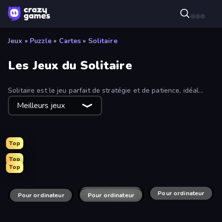
Jeux
»
Puzzle
»
Cartes
»
Solitaire
Les Jeux du Solitaire
Solitaire est le jeu parfait de stratégie et de patience, idéal
pour un trajet matinal ou une fin de journée. Joue gratuitement
Meilleurs jeux
et pour le plaisir !
Top
Top
Top
Social Solitaire
Algerian Solitaire
Magic Towers Solitaire
Classic Card Games Collection
Emerland Solitaire Endless Journey
Solitaire: The Great Journey
Tri Peaks Social
Daily Solitaire Challenge
Solitaire Reverse
Golf Solitaire
Classic Solitaire
Spooky Tripeaks
Merge Royal
Pour ordinateur
Pyramid Solitaire Ancient Egypt
Solitaire TriPeaks
Pour ordinateur
Pour ordinateur
Solitaire Crime Stories
Pour ordinateur
Emerland Solitaire Card Game