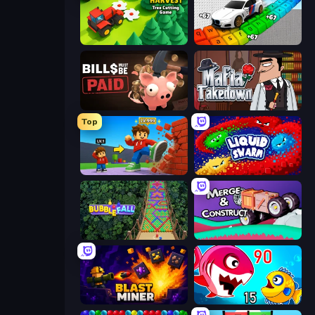
Lumber Harvest: Tree Cutting Game
Obby: Supercar Race on Keyboard
Bills Must Be Paid
Mafia Takedown
Top
Obby: +1 Click Wall Breaker
Liquid Swarm
Bubble Fall
Merge & Construct
Blast Miner
Fish Eat Getting Big