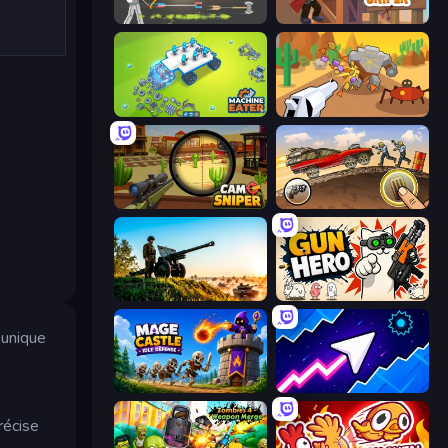
Ragdoll Archers
Western Sniper
Machine Eater
Idle Gun Survivor
Camo Sniper
Earn to Die: Zombie Ride
Artillery Vs Tanks
Gun Hero: Cat Survival
 unique
Mage Castle Idle Defense
Space Waves
récise