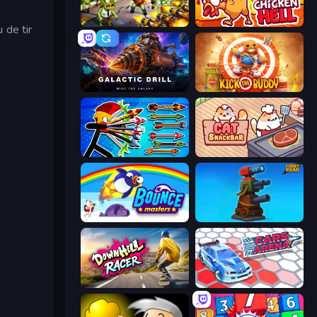
Zombies 4 Weapon Merge
Chicken Hell
 de tir
Galactic Drill
Kick the Buddy
Archer Ragdoll Masters
Cat Snack Bar
Bouncemasters
Furry Road
Downhill Racer
Cars Arena