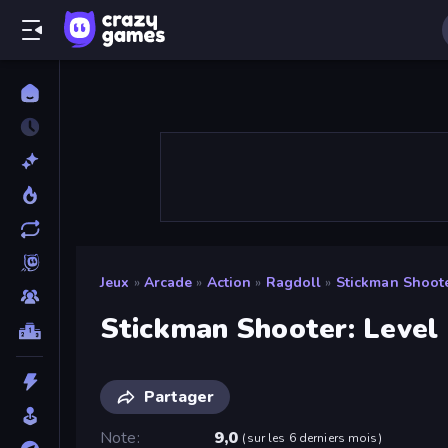
Jeux
»
Arcade
»
Action
»
Ragdoll
»
Stickman Shoote
Stickman Shooter: Level
Partager
Note
9,0
(
sur les 6 derniers mois
)