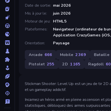
Date de sortie
mai 2026
Mis à jour le
juin 2026
Moteur de jeu
HTML5
Plateformes
Navigateur (ordinateur de bur
Application CrazyGames (iOS,
Orientation
Paysage
Arcade
666
Mobile
2 369
Bataille
Pistolet
255
2D
1 165
Ragdoll
60
Stickman Shooter: Level Up est un jeu de tir 2D 
et un gameplay addictif.
Incarnez un héros armé en pleine ascension et plo
statistiques, débloquez des armes surpuissantes e