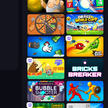
Gold Miner
Entropy
Ring Restaurant
Droll World Cup
Honk
Jelly Dash
Fish Orbit
Bricks Breaker
Arkadium's Bubble Shooter
Epic Sword Battle! Fight in Arena