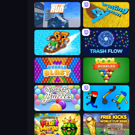
Rooftop Run
Harvesting Season
Float for Brainrots
Trash Flow
Bubble Blast
Pool Bubbles
Smarty Bubbles
Mini-Caps: Bombs