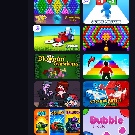
Bubble Pop Legend
Count Masters: Stickman Games
Stone Grass: Mowing Simulator
Bubble Story
Blooming Gardens
Obby Highest Jump Ever
Friday Night Funkin'
Stickman battle 1-4 Players
Pumpkin Defense: Merge Cannon
Bubble Shooter