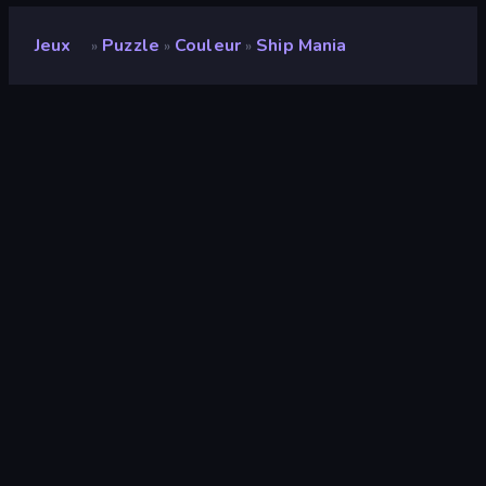
Jeux
Puzzle
Couleur
Ship Mania
»
»
»
Ship Mania
Développeur
Monster Mitt
Note
8,5
(
sur les 6 derniers mois
)
Date de sortie
décembre 2024
Mis à jour le
décembre 2024
Moteur de jeu
Unity 6
Plateformes
Navigateur (ordinateur de bureau,
mobile, tablette), Application
CrazyGames (Android), App Store
(Android)
Orientation
Paysage / Portrait