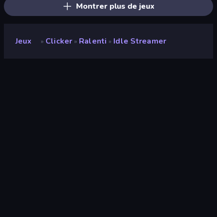
Montrer plus de jeux
Jeux
Clicker
Ralenti
Idle Streamer
»
»
»
Idle Streamer
Développeur
start games
Note
9,1
(
sur les 6 derniers mois
)
Date de sortie
février 2022
Moteur de jeu
HTML5
Plateformes
Navigateur (ordinateur de bureau,
mobile, tablette), Application
CrazyGames (iOS, Android)
Orientation
Portrait