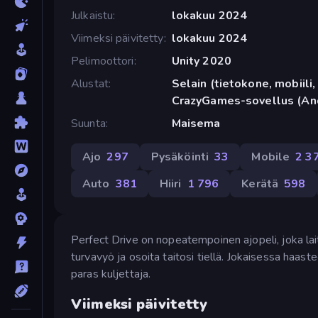
Julkaistu
lokakuu 2024
Viimeksi päivitetty
lokakuu 2024
Pelimoottori
Unity 2020
Alustat
Selain (tietokone, mobiili, 
CrazyGames-sovellus (An
Suunta
Maisema
Ajo
297
Pysäköinti
33
Mobile
2 3
Auto
381
Hiiri
1 796
Kerätä
598
Perfect Drive on nopeatempoinen ajopeli, joka laitta
turvavyö ja osoita taitosi tiellä. Jokaisessa haast
paras kuljettaja.
Viimeksi päivitetty