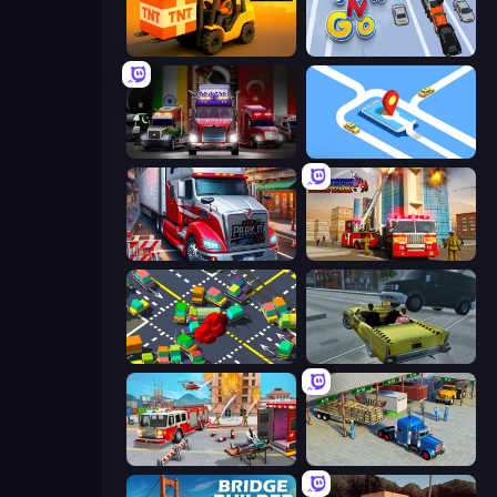
Heavy Duty: Vehicle Zone
Tow N Go
Big Euro Truck Driving
Drive Taxi
Just Park It 12
Fire Truck Driving School
Slightly Annoying Traffic
Freak Taxi Simulator
Fireman 2024
Offroad Cargo Transport Truck