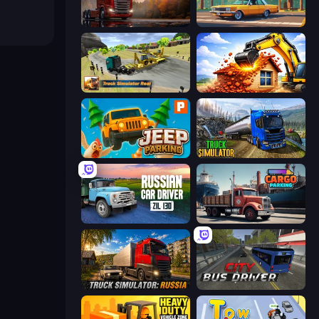
Truck Simulator: European Roads
Drift Parking
Truck Simulator Real
City Constructor
Jeep Parking 3D
Truck Driving Simulator Game
Russian Car Driver ZIL 130
Cargo Truck Parking
Truck Simulator: Russia
City Bus Driver