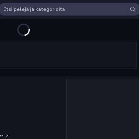
eella
)