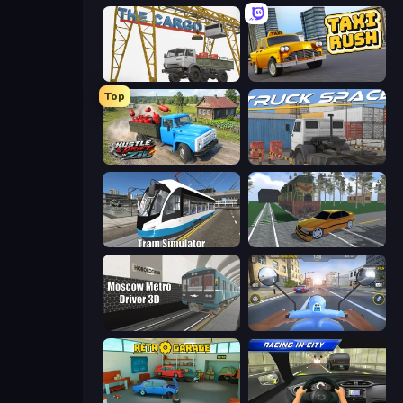
The Cargo
Taxi Rush
Top
Hustle & Drift in ZIL
Truck Space
Tram Simulator
Obby: Car Crash Sandbox
Moscow Metro Driver 3D
Moto Racing Club