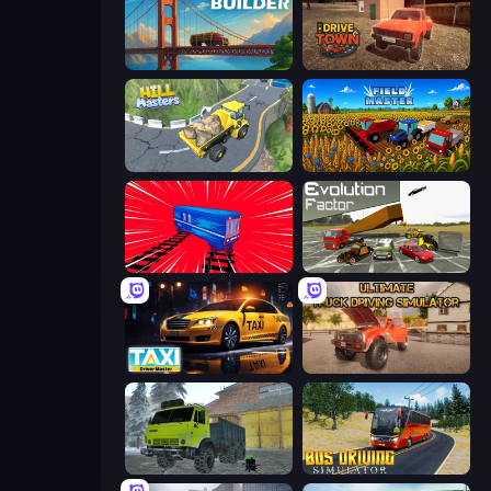
Bridge Builder
DriveTown
Hill Masters
Field Master
Train Drift
Evolution Factor
Taxi Driver: Master
Ultimate Truck Driving Simulator 2020
Taiga Car Driver
Bus Driving Simulator