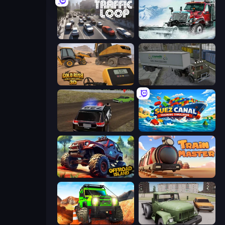
Traffic Loop
Snow Plow Truck
Gold Rush: Gold Simulator 3D
Russian Kamaz Truck Driver
POLICE Chase Simulator
Suez Canal Training Simulator
Offroad Island
Train Master
Offroad Life 3D
Truck Driver Easy Road