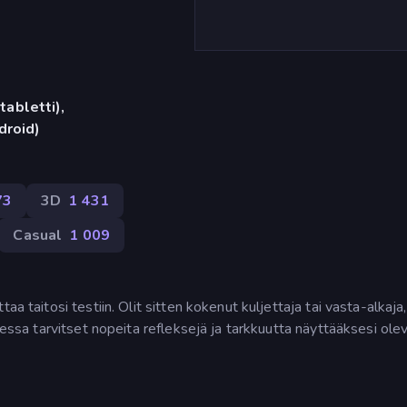
tabletti),
droid)
73
3D
1 431
Casual
1 009
a taitosi testiin. Olit sitten kokenut kuljettaja tai vasta-alkaja, 
eessa tarvitset nopeita refleksejä ja tarkkuutta näyttääksesi ole