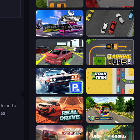
Parking Space
OK Parking
Bus Simulator: EVO
Time to Park
Garage Parking
Parking Line
Real Car Parking
Road Turn
kiinnitä
vasi
Real Drive 3D Parking Games
Bus Simulator Real