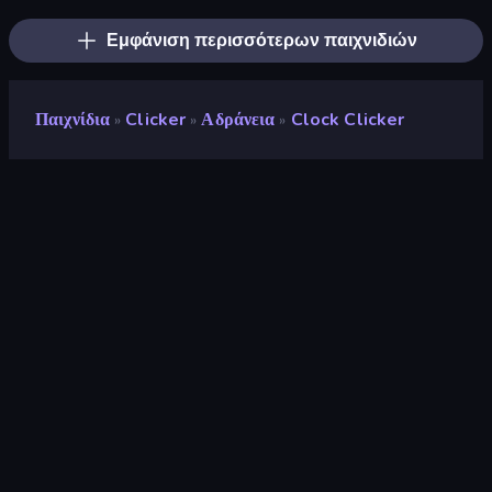
Εμφάνιση περισσότερων παιχνιδιών
Παιχνίδια
Clicker
Αδράνεια
Clock Clicker
»
»
»
Clock Clicker
Προγραμματιστής
LeimurGames
Αξιολόγηση
9,3
(
με βάση τους τελευταίους 6 μήνες
)
Κυκλοφόρησε
Νοέμβριος 2022
Τελευταία ενημέρωση
Δεκέμβριος 2022
Μηχανή παιχνιδιών
HTML5
Πλατφόρμες
Πρόγραμμα περιήγησης
(επιτραπέζιος υπολογιστής,
κινητό, tablet), Εφαρμογή