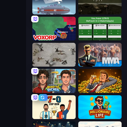
Bomber XXL
Warfare 1917
Voxorp
Idle Soccer Manager
Warfare 1944
MMA Manager 2
Life Simulator: Road to Riches
Idle Billionaire Tycoon
7a0 - World Cup Simulator
Millionaire Life