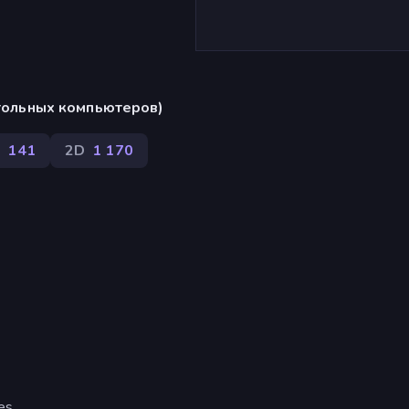
стольных компьютеров)
с
141
2D
1 170
es