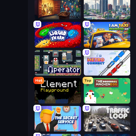
Container Auction
SuperCity 3D
Liquid Swarm
I Am Taxi Prankster Sim
Operator: Emergency Dispatcher
Metro Connect
Hot
Top
Element Playground
The MachinEGG
The Secret Service
Traffic Loop