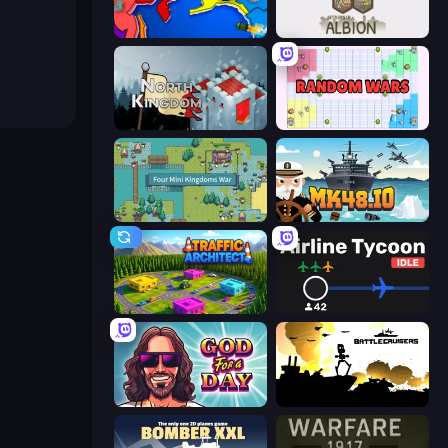
World Conqueror
Settlers of Albion
North Kingdom: Siege Castle
Random Wars
Four Mini Kingdoms War
Mk48.io
Traffic Architect
Airline Tycoon Idle
God For a Day: Prequel
Battlecruisers