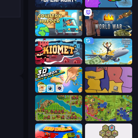
Openfront
FrontWars.io
Country Hopper
King.io World War
Kiomet
Global Transport Tycoon Idle
3D Sandbox: Battle of the Kingdoms
Compact Conflict
City Idle
Hex Empire