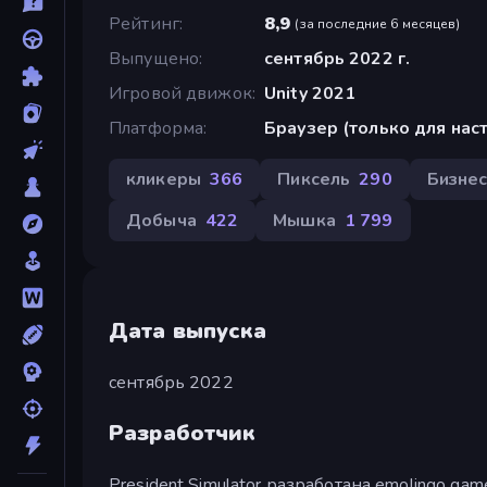
Рейтинг
8,9
(
за последние 6 месяцев
)
Выпущено
сентябрь 2022 г.
Игровой движок
Unity 2021
Платформа
Браузер (только для на
кликеры
366
Пиксель
290
Бизне
Добыча
422
Мышка
1 799
Дата выпуска
сентябрь 2022
Разработчик
President Simulator разработана emolingo gam