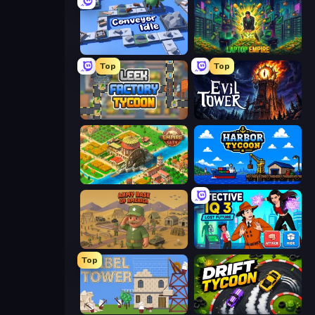
Conveyor Idle
Laptop Empire
Top
Top
Leek Factory Tycoon
Evil Tower
Empire City
Harbor Tycoon
Army Base Of America
Detective IQ 3
Top
Babel Tower
Drift Tycoon