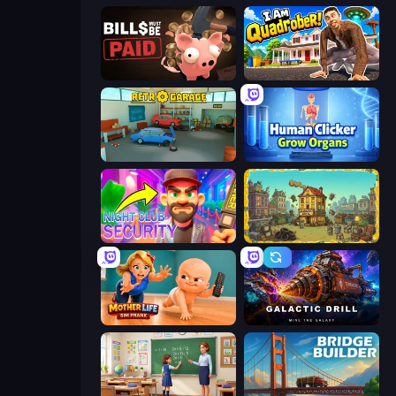
Bills Must Be Paid
I Am Quadrober!
Retro Garage
Human Clicker: Grow Organs
Night Club Security
The Garbaggio Hotel
Mother Life Simulator: Prank
Galactic Drill