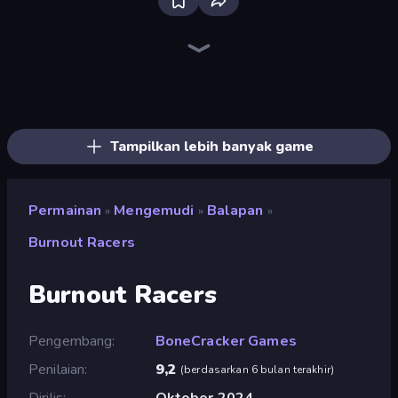
Bloxd.io
Ragdoll Archers
EvoWars.io
Veck.io
Piece of Cake: Merge and Bake
Racing Limits
Traffic Rider
Mahjongg Solitaire
Screw Out: Bolts and Nuts
Words of Wonders
Piles of Mahjong
Stickman Clash
Miniblox
Designville: Merge & Design
Space Waves
SkillWarz
Fortzone Battle Royale
Arrow Escape
Tampilkan lebih banyak game
Permainan
Mengemudi
Balapan
»
»
»
Burnout Racers
Burnout Racers
Pengembang
BoneCracker Games
Penilaian
9,2
(
berdasarkan 6 bulan terakhir
)
Dirilis
Oktober 2024