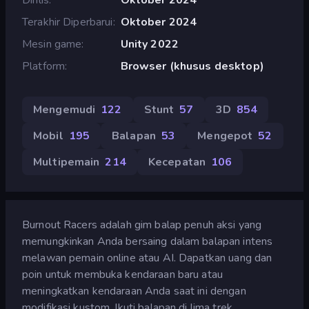
Terakhir Diperbarui
Oktober 2024
Mesin game
Unity 2022
Platform
Browser (khusus desktop)
Mengemudi
122
Stunt
57
3D
854
Mobil
195
Balapan
53
Mengepot
52
Multipemain
214
Kecepatan
106
Burnout Racers adalah gim balap penuh aksi yang
memungkinkan Anda bersaing dalam balapan intens
melawan pemain online atau AI. Dapatkan uang dan
poin untuk membuka kendaraan baru atau
meningkatkan kendaraan Anda saat ini dengan
modifikasi kustom. Ikuti balapan di lima trek