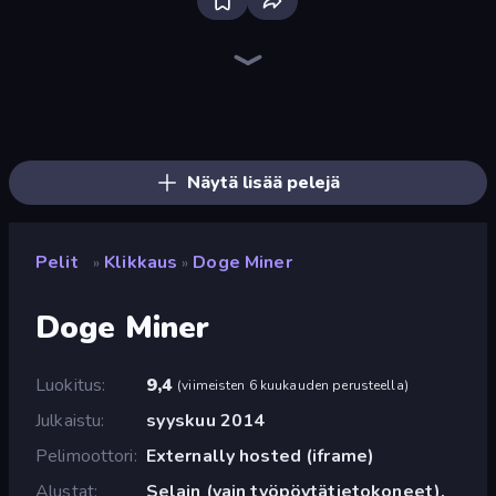
The MachinEGG
Farm Ring Idle
Human Clicker: Grow Organs
Idle Mining Empire
Gear Factory
Capybara Clicker
Crusher Clicker
Block Wall Destroyer
Conveyor Idle
Babel Tower
Planet Clicker 2
Gun Bounce Idle
BitCoiner
Black Hole Idle
Revolution Idle X
Money Maker Idle
Mine Clicker
Idle House Build
Näytä lisää pelejä
Pelit
Klikkaus
Doge Miner
»
»
Doge Miner
Luokitus
9,4
(
viimeisten 6 kuukauden perusteella
)
Julkaistu
syyskuu 2014
Pelimoottori
Externally hosted (iframe)
Alustat
Selain (vain työpöytätietokoneet),