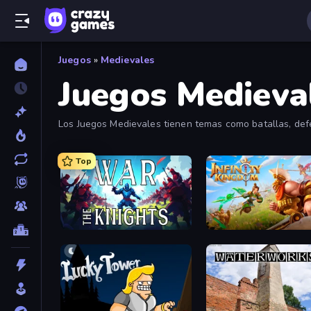
Juegos
»
Medievales
Juegos Medieva
Los Juegos Medievales tienen temas como batallas, defen
Top
War the Knights
Infinity Kingdom