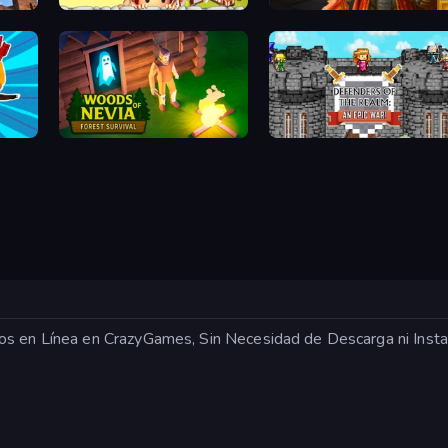
Destiny King
Heroes of the Arena
Woods of Nevia: Forest Survival
Defenders of the Realm: An Epic War
os en Línea en CrazyGames, Sin Necesidad de Descarga ni Insta