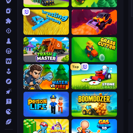
Home Builder 3D
Lumber Harvest: Tree Cutting Game
Harvesting Season
Sand King
Trash Master
Grass Cutter: Mowing Simulator
Top
Water vs Fire
Stone Grass: Mowing Simulator
Prison Life
Boomdozer