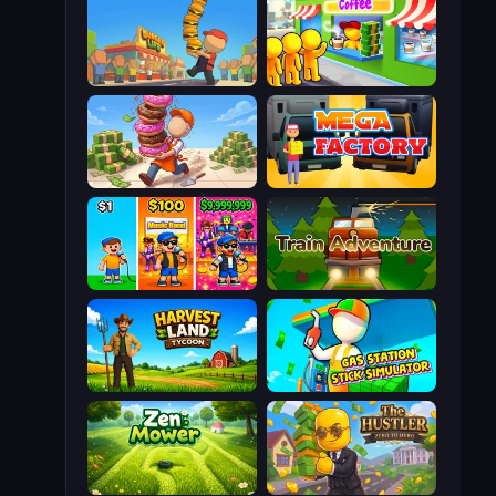
Burger Life
Coffee Idle
Donut Place
Mega Factory
Music Band
Train Adventure
Harvest Land Tycoon
Gas Station - Stick Simulator
Zen Mower
The Hustler