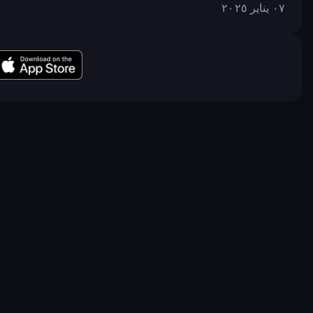
٠٧ يناير ٢٠٢٥