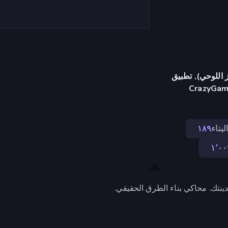
 اللوحي), تطبيق
CrazyGame
لبناء
١٨٩
١٬٠٠
ينتك. محاكي بناء الطرق الحقيقي.