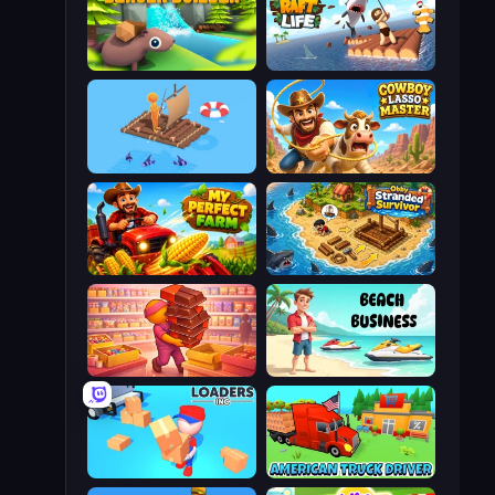
Beaver Builder
Raft Life
Fishland
Cowboy Lasso Master
My Perfect Farm
Obby Stranded Survivor
Candy Packing Store
Beach Business
Loaders Inc
American Truck Driver