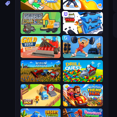
Doctor Hero
Gas Station 3D
Debris Collector
Junkyard Sim
Gold Rush
Gym Boss
Field Master
Drill Quest
Lumberjack 3D Simulator
My Perfect Theme Park