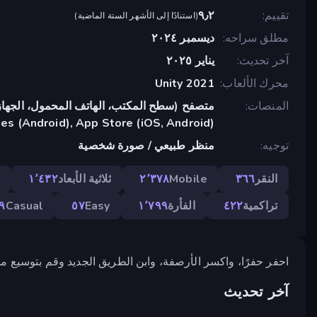
تقييم
٩٫٢
(
استنادًا إلى الأشهر الستة الماضية
)
مطلق سراحه
ديسمبر ٢٠٢٤
آخر تحديث
يناير ٢٠٢٥
محرك الألعاب
Unity 2021
المنصات
متصفح (سطح المكتب، الهاتف المحمول، الجهاز
s (Android), App Store (iOS, Android)
توجيه
منظر طبيعي / صورة شخصية
النقر
٣٦٦
Mobile
٢٬٣٧٨
ثلاثية الأبعاد
١٬٤٣٢
ا
تراكمية
٤٢٢
الفأرة
١٬٧٩٩
Easy
٥٧
Casual
٩
احفر حفرًا، واكسر الأرصفة، وابن الطريق الجديد وقم بتوسيع مد
آخر تحديث