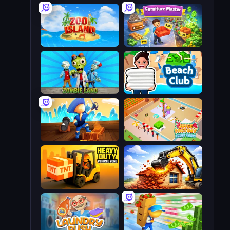
Zoo Island
Furniture Master: Idle Tycoon
Zombie Land
Beach Club
Captains Idle
Juice Factory - Fruit Farm
Heavy Duty: Vehicle Zone
City Constructor