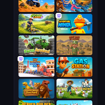
Desert Tycoon
Underwater Survival
Grass Land
Adventure Miner
Farm Around
Army Base Of America
Pro Construction: Simulation 3D
Gas Station
Animal Merge Zoo Park
Catch the Hen