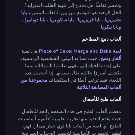
وتخسر نقاطًا. هل تحتاج إلى تلبية الطلب المتزايد؟
الحل الوحيد هو التوسع. من بين الألعاب المميزة:
بابا
تشيزيريا
،
بابا فريزيريا
،
بابا سكوبيريا
،
بابا دوناتيرا
،
وبابا
بيكريا
.
ألعاب دمج المطاعم
لعبة Piece of Cake: Merge and Bake
هي لعبة
ألغاز
ودمج،
حيث تساعد إميلي، الشخصية الرئيسية،
على إعادة الحياة إلى مقهى عائلتها المتهالك، بينما
تكشف أسرارًا عائلية طال نسيانها. إذا أعجبتك هذه
اللعبة، فقد ترغب أيضًا في استكشاف
مجموعتنا من
ألعاب المطابقة الثلاثية
.
ألعاب طبخ للأطفال
معظم ألعاب الطبخ في هذه الصفحة رائعة للأطفال،
حيث يقدم العديد منها تجربة تعليمية تُعلّمهم أساسيات
الطبخ. أي لعبة من ألعاب بابا لوي خيار ممتاز، فهي
تُظهر الخطوات الأساسية لتحضير الوجبات السريعة.